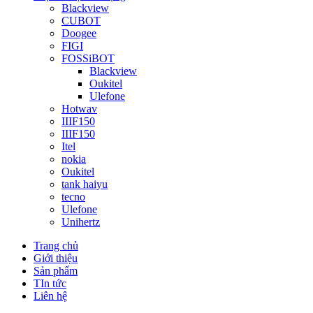
Blackview
CUBOT
Doogee
FIGI
FOSSiBOT
Blackview
Oukitel
Ulefone
Hotwav
IIIF150
IIIF150
Itel
nokia
Oukitel
tank haiyu
tecno
Ulefone
Unihertz
Trang chủ
Giới thiệu
Sản phẩm
TIn tức
Liên hệ