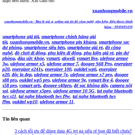
luận bên dưới. Xin cảm ơn!
xuanhongmobile.vn
xuanhongmobile.vn - Bán lẻ giá sỉ, online giá tốt đồ
cô
ng nghệ, phụ kiện, điện thoại chính
hãng - 0949495439
smartphone giá tốt
,
smartphone chính hãng giá
tốt
,
xuanhongmobile.vn
,
smartphone pin khủng
,
smartphone sạc
dự phòng
,
smartphone siêu bền
,
smartphone giá rẻ
,
đồ
cô
ng
nghệ
,
đồ chơi di động
,
phụ kiện di động
,
phụ kiện giá rẻ
,
pin dự
phòng
,
dầu sức khỏe
,
vsmart
,
akwell
,
vsmart live
,
ulefone armor
3w
,
ulefone armor x5
,
ulefone armor 7
,
doogee S68 Pro
,
energizer
p20
,
energizer e241s
,
energizer 100
,
oukitel wp6
,
energizer
e20
,
độc lạ đẹp
,
ulefone armor 7e
,
ulefone armor x7 pro
,
doogee
s88 pro
,
oukitel wp5 pro
,
ulefone armor 9e
,
vsmart live 4
,
doogee
s58 pro
,
vsmart aris
,
doogee s40pro
,
đế sạc không dây
,
camera nội
soi
,
ulefone armor x5pro
,
ulefone armor 10 5G
,
tai nghe bluetooth
tws s11
,
tai nghe bluetooth tws f9w
,
tai nghe bluetooth tws
f9m
,
oukitel wp10
,
ulefone armor 11
,
Tin liên quan
3 cách tối ưu để dùng data 4G tẹt ga siêu rẻ bạn đã biết chưa?