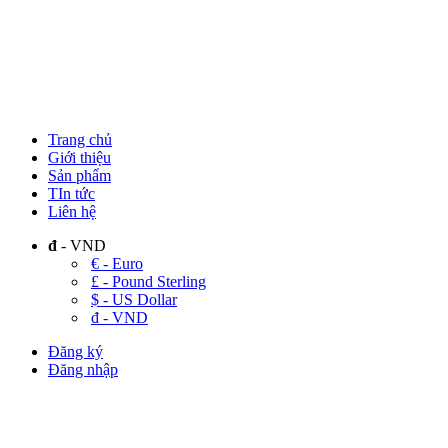
Trang chủ
Giới thiệu
Sản phẩm
TIn tức
Liên hệ
đ
- VND
€ - Euro
£ - Pound Sterling
$ - US Dollar
đ - VND
Đăng ký
Đăng nhập