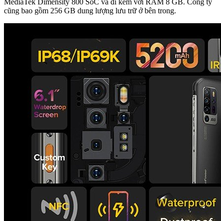
MediaTek Dimensity 800 SoC và đi kèm với RAM 8 GB. Công ty
cũng bao gồm 256 GB dung lượng lưu trữ ở bên trong.