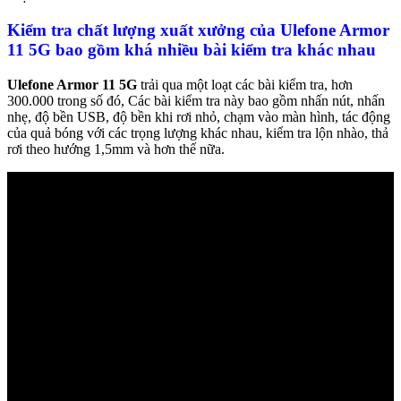
Kiểm tra chất lượng xuất xưởng của Ulefone Armor
11 5G bao gồm khá nhiều bài kiểm tra khác nhau
Ulefone Armor 11 5G
trải qua một loạt các bài kiểm tra, hơn
300.000 trong số đó, Các bài kiểm tra này bao gồm nhấn nút, nhấn
nhẹ, độ bền USB, độ bền khi rơi nhỏ, chạm vào màn hình, tác động
của quả bóng với các trọng lượng khác nhau, kiểm tra lộn nhào, thả
rơi theo hướng 1,5mm và hơn thế nữa.