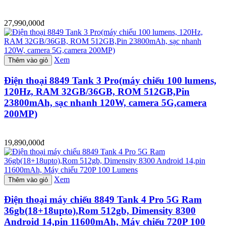
27,990,000đ
Xem
Thêm vào giỏ
Điện thoại 8849 Tank 3 Pro(máy chiếu 100 lumens,
120Hz, RAM 32GB/36GB, ROM 512GB,Pin
23800mAh, sạc nhanh 120W, camera 5G,camera
200MP)
19,890,000đ
Xem
Thêm vào giỏ
Điện thoại máy chiếu 8849 Tank 4 Pro 5G Ram
36gb(18+18upto),Rom 512gb, Dimensity 8300
Android 14,pin 11600mAh, Máy chiếu 720P 100