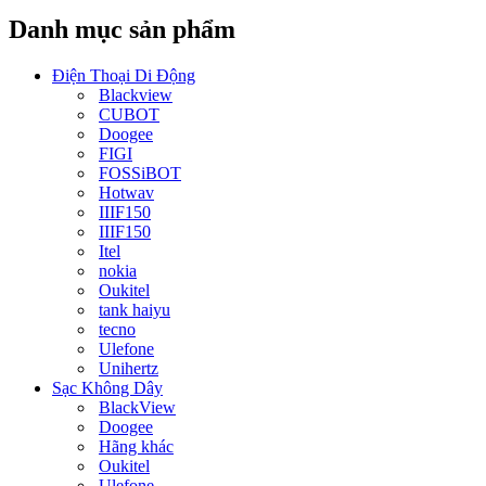
Danh mục sản phẩm
Điện Thoại Di Động
Blackview
CUBOT
Doogee
FIGI
FOSSiBOT
Hotwav
IIIF150
IIIF150
Itel
nokia
Oukitel
tank haiyu
tecno
Ulefone
Unihertz
Sạc Không Dây
BlackView
Doogee
Hãng khác
Oukitel
Ulefone