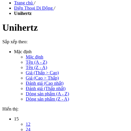
Trang chủ
/
Điện Thoại Di Động
/
Unihertz
Unihertz
Sắp xếp theo:
Mặc định
Mặc định
Tên (A - Z)
Tên (Z - A)
Giá (Thấp > Cao)
Giá (Cao > Thấp)
Đánh giá (Cao nhất)
Đánh giá (Thấp nhất)
Dòng sản phẩm (A - Z)
Dòng sản phẩm (Z - A)
Hiển thị:
15
12
24