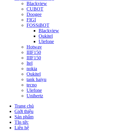
Blackview
CUBOT
Doogee
FIGI
FOSSiBOT
Blackview
Oukitel
Ulefone
Hotwav
IIIF150
IIIF150
Itel
nokia
Oukitel
tank haiyu
tecno
Ulefone
Unihertz
Trang chủ
Giới thiệu
Sản phẩm
TIn tức
Liên hệ