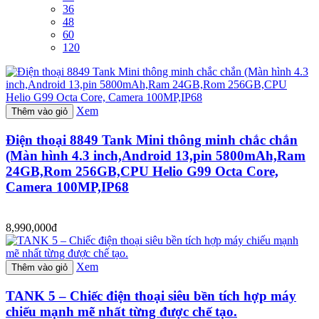
36
48
60
120
Xem
Thêm vào giỏ
Điện thoại 8849 Tank Mini thông minh chắc chắn
(Màn hình 4.3 inch,Android 13,pin 5800mAh,Ram
24GB,Rom 256GB,CPU Helio G99 Octa Core,
Camera 100MP,IP68
8,990,000đ
Xem
Thêm vào giỏ
TANK 5 – Chiếc điện thoại siêu bền tích hợp máy
chiếu mạnh mẽ nhất từng được chế tạo.