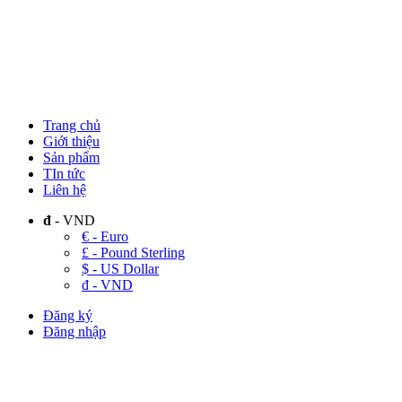
Trang chủ
Giới thiệu
Sản phẩm
TIn tức
Liên hệ
đ
- VND
€ - Euro
£ - Pound Sterling
$ - US Dollar
đ - VND
Đăng ký
Đăng nhập