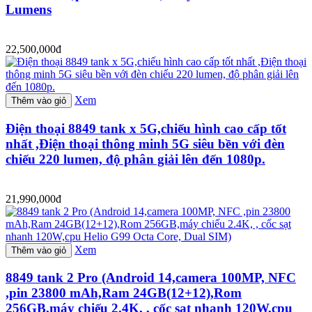
Lumens
22,500,000đ
Xem
Thêm vào giỏ
Điện thoại 8849 tank x 5G,chiếu hình cao cấp tốt
nhất ,Điện thoại thông minh 5G siêu bền với đèn
chiếu 220 lumen, độ phân giải lên đến 1080p.
21,990,000đ
Xem
Thêm vào giỏ
8849 tank 2 Pro (Android 14,camera 100MP, NFC
,pin 23800 mAh,Ram 24GB(12+12),Rom
256GB,máy chiếu 2.4K, , cốc sạt nhanh 120W,cpu