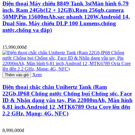
Điện thoại Máy chiếu 8849 Tank 3s(Màn hình 6,79
inch, Ram 24Gb(12 + 12GB),Rom 256gb,camera
50MP,Pin 15600mAh,sạc nhanh 120W,Android 14,
Dual Sim, Máy chiếu DLP 100 Lumens,chống
nước,chống va đập)
15,990,000đ
Xem
Thêm vào giỏ
Điện thoại chắc chắn Unihertz Tank (Ram
22Gb,IP68 Chống nước Chống bụi Chống sốc, Face
ID & Nhận dạng vân tay, Pin 22000mAh, Màn hình
6,81 inch,Android 12 ,MTK6789 Octa Core lên đến
2,2 GHz, Mạng: 4G, NFC)
8,990,000đ