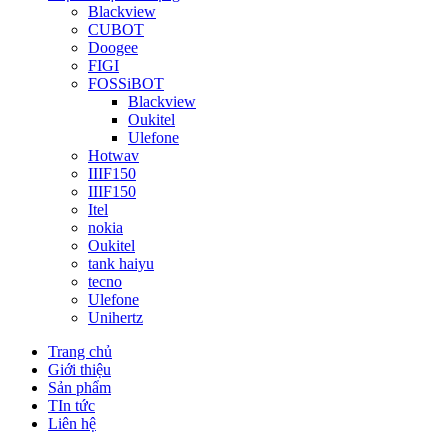
Blackview
CUBOT
Doogee
FIGI
FOSSiBOT
Blackview
Oukitel
Ulefone
Hotwav
IIIF150
IIIF150
Itel
nokia
Oukitel
tank haiyu
tecno
Ulefone
Unihertz
Trang chủ
Giới thiệu
Sản phẩm
TIn tức
Liên hệ