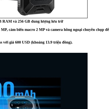
GB RAM và 256 GB dung lượng lưu trữ
65 MP, cảm biến macro 2 MP và camera hồng ngoại chuyên chụp đê
s với giá 600 USD (khoảng 13.9 triệu đồng).