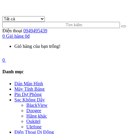
Điện thoại
0949495439
0
Giỏ hàng
0đ
Giỏ hàng của bạn trống!
0
Danh mục
Dán Màn Hình
Máy Tính Bảng
Pin Dự Phòng
Sạc Không Dây
BlackView
Doogee
Hãng khác
Oukitel
Ulefone
Điện Thoại Di Động