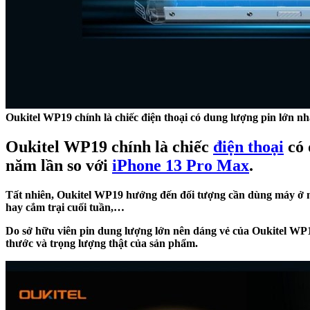
Oukitel WP19 chính là chiếc điện thoại có dung lượng pin lớn nhất
Oukitel WP19 chính là chiếc
điện thoại
có 
năm lần so với
iPhone 13 Pro Max
.
Tất nhiên, Oukitel WP19 hướng đến đối tượng cần dùng máy ở ng
hay cắm trại cuối tuần,…
Do sở hữu viên pin dung lượng lớn nên dáng vẻ của Oukitel WP1
thước và trọng lượng thật của sản phẩm.