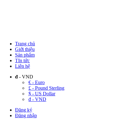
Trang chủ
Giới thiệu
Sản phẩm
TIn tức
Liên hệ
đ
- VND
€ - Euro
£ - Pound Sterling
$ - US Dollar
đ - VND
Đăng ký
Đăng nhập