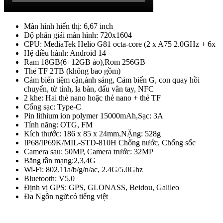
Màn hình hiển thị: 6,67 inch
Độ phân giải màn hình: 720x1604
CPU: MediaTek Helio G81 octa-core (2 x A75 2.0GHz + 6x
Hệ điều hành: Android 14
Ram 18GB(6+12GB ảo),Rom 256GB
Thẻ TF 2TB (không bao gồm)
Cảm biến tiệm cận,ánh sáng, Cảm biến G, con quay hồi
chuyển, từ tính, la bàn, dấu vân tay, NFC
2 khe: Hai thẻ nano hoặc thẻ nano + thẻ TF
Cổng sạc: Type-C
Pin lithium ion polymer 15000mAh,Sạc: 3A
Tính năng: OTG, FM
Kích thước: 186 x 85 x 24mm,NẶng: 528g
IP68/IP69K/MIL-STD-810H Chống nước, Chống sốc
Camera sau: 50MP, Camera trước: 32MP
Băng tần mạng:2,3,4G
Wi-Fi: 802.11a/b/g/n/ac, 2.4G/5.0Ghz
Bluetooth: V5.0
Định vị GPS: GPS, GLONASS, Beidou, Galileo
Đa Ngôn ngữ:có tiếng việt