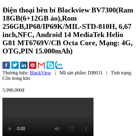
Điện thoại bền bỉ Blackview BV7300(Ram
18GB(6+12GB ảo),Rom
256GB,IP68/IP69K/MIL-STD-810H, 6,67
inch,NFC, Android 14 MediaTek Helio
G81 MT6769V/CB Octa Core, Mạng: 4G,
OTG,PIN 15.000mAh)
Thương hiệu:
BlackView
|
Mã sản phẩm:
DI8031
|
Tình trạng:
Còn trong kho
5,990,000đ