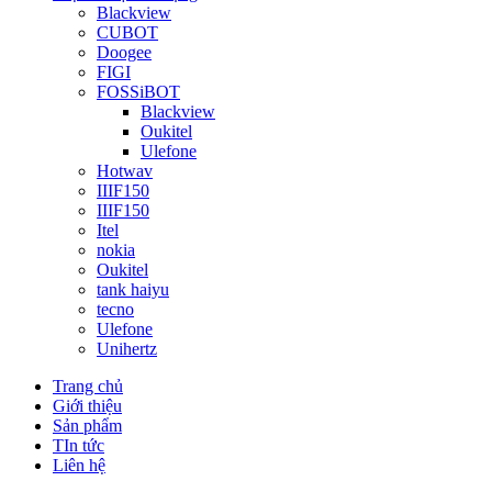
Blackview
CUBOT
Doogee
FIGI
FOSSiBOT
Blackview
Oukitel
Ulefone
Hotwav
IIIF150
IIIF150
Itel
nokia
Oukitel
tank haiyu
tecno
Ulefone
Unihertz
Trang chủ
Giới thiệu
Sản phẩm
TIn tức
Liên hệ