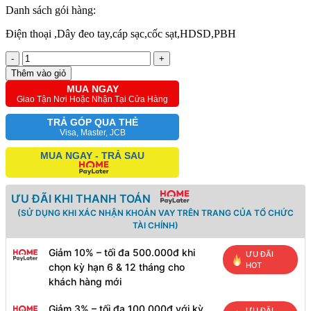
Danh sách gói hàng:
Điện thoại ,Dây đeo tay,cáp sạc,cốc sạt,HDSD,PBH
-
+
Thêm vào giỏ
MUA NGAY
Giao Tận Nơi Hoặc Nhận Tại Cửa Hàng
TRẢ GÓP QUA THẺ
Visa, Master, JCB
MUA NGAY - TRẢ SAU
ƯU ĐÃI KHI THANH TOÁN
(SỬ DỤNG KHI XÁC NHẬN KHOẢN VAY TRÊN TRANG CỦA TỔ CHỨC
TÀI CHÍNH)
Giảm 10% – tối đa 500.000đ khi
ƯU ĐÃI
HOT
chọn kỳ hạn 6 & 12 tháng cho
khách hàng mới
Giảm 3% – tối đa 100.000đ với kỳ
ƯU ĐÃI