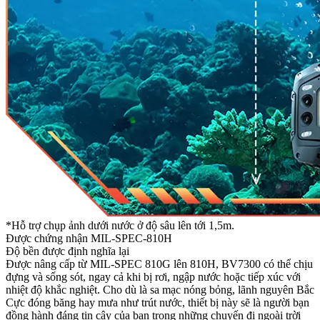
*Hỗ trợ chụp ảnh dưới nước ở độ sâu lên tới 1,5m.
Được chứng nhận MIL-SPEC-810H
Độ bền được định nghĩa lại
Được nâng cấp từ MIL-SPEC 810G lên 810H, BV7300 có thể chịu
đựng và sống sót, ngay cả khi bị rơi, ngập nước hoặc tiếp xúc với
nhiệt độ khắc nghiệt. Cho dù là sa mạc nóng bỏng, lãnh nguyên Bắc
Cực đóng băng hay mưa như trút nước, thiết bị này sẽ là người bạn
đồng hành đáng tin cậy của bạn trong những chuyến đi ngoài trời