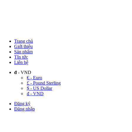
Trang chủ
Giới thiệu
Sản phẩm
TIn tức
Liên hệ
đ
- VND
€ - Euro
£ - Pound Sterling
$ - US Dollar
đ - VND
Đăng ký
Đăng nhập