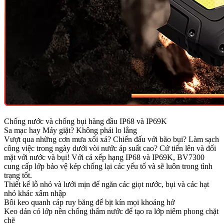
Chống nước và chống bụi hàng đầu IP68 và IP69K
Sa mạc hay Máy giặt? Không phải lo lắng
Vượt qua những cơn mưa xối xả? Chiến đấu với bão bụi? Làm sạch
công việc trong ngày dưới vòi nước áp suất cao? Cứ tiến lên và đối
mặt với nước và bụi! Với cả xếp hạng IP68 và IP69K, BV7300
cung cấp lớp bảo vệ kép chống lại các yếu tố và sẽ luôn trong tình
trạng tốt.
Thiết kế lỗ nhỏ và lưới mịn để ngăn các giọt nước, bụi và các hạt
nhỏ khác xâm nhập
Bôi keo quanh cáp ruy băng để bịt kín mọi khoảng hở
Keo dán có lớp nền chống thấm nước để tạo ra lớp niêm phong chặt
chẽ