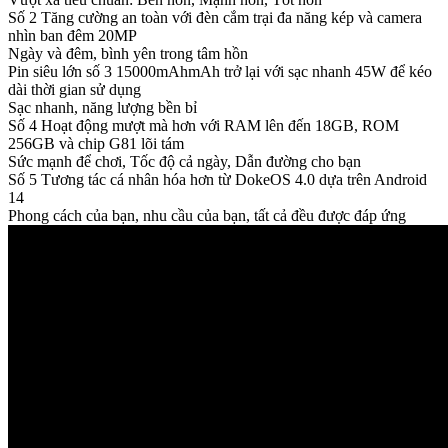
Số 2
Tăng cường an toàn với đèn cắm trại đa năng kép và camera
nhìn ban đêm 20MP
Ngày và đêm, bình yên trong tâm hồn
Pin siêu lớn số 3 15000mAhmAh trở lại với sạc nhanh 45W để kéo
dài thời gian sử dụng
Sạc nhanh, năng lượng bền bỉ
Số 4
Hoạt động mượt mà hơn với RAM lên đến 18GB, ROM
256GB và chip G81 lõi tám
Sức mạnh để chơi, Tốc độ cả ngày, Dẫn đường cho bạn
Số 5
Tương tác cá nhân hóa hơn từ DokeOS 4.0 dựa trên Android
14
Phong cách của bạn, nhu cầu của bạn, tất cả đều được đáp ứng