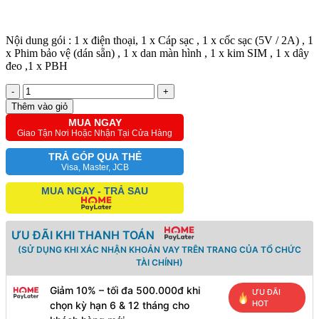
Nội dung gói : 1 x điện thoại, 1 x Cáp sạc , 1 x cốc sạc (5V / 2A) , 1
x Phim bảo vệ (dán sẵn) , 1 x dan màn hình , 1 x kim SIM , 1 x dây
đeo ,1 x PBH
-
+
Thêm vào giỏ
MUA NGAY
Giao Tận Nơi Hoặc Nhận Tại Cửa Hàng
TRẢ GÓP QUA THẺ
Visa, Master, JCB
MUA NGAY - TRẢ SAU
ƯU ĐÃI KHI THANH TOÁN
(SỬ DỤNG KHI XÁC NHẬN KHOẢN VAY TRÊN TRANG CỦA TỔ CHỨC
TÀI CHÍNH)
Giảm 10% – tối đa 500.000đ khi
ƯU ĐÃI
HOT
chọn kỳ hạn 6 & 12 tháng cho