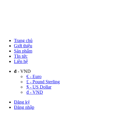
Trang chủ
Giới thiệu
Sản phẩm
TIn tức
Liên hệ
đ
- VND
€ - Euro
£ - Pound Sterling
$ - US Dollar
đ - VND
Đăng ký
Đăng nhập