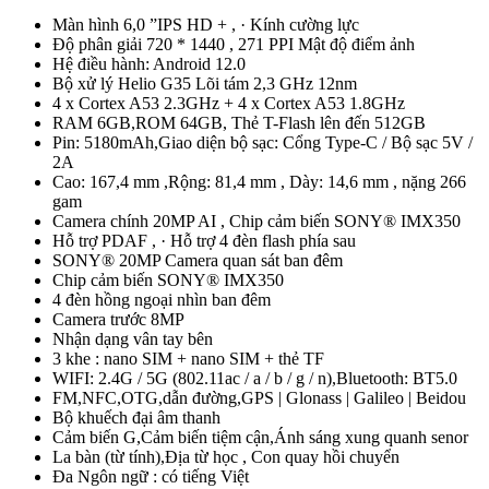
Màn hình 6,0 ”IPS HD + , · Kính cường lực
Độ phân giải 720 * 1440 , 271 PPI Mật độ điểm ảnh
Hệ điều hành: Android 12.0
Bộ xử lý Helio G35 Lõi tám 2,3 GHz 12nm
4 x Cortex A53 2.3GHz + 4 x Cortex A53 1.8GHz
RAM 6GB,ROM 64GB, Thẻ T-Flash lên đến 512GB
Pin: 5180mAh,Giao diện bộ sạc: Cổng Type-C / Bộ sạc 5V /
2A
Cao: 167,4 mm ,Rộng: 81,4 mm , Dày: 14,6 mm , nặng 266
gam
Camera chính 20MP AI , Chip cảm biến SONY® IMX350
Hỗ trợ PDAF , · Hỗ trợ 4 đèn flash phía sau
SONY® 20MP Camera quan sát ban đêm
Chip cảm biến SONY® IMX350
4 đèn hồng ngoại nhìn ban đêm
Camera trước 8MP
Nhận dạng vân tay bên
3 khe : nano SIM + nano SIM + thẻ TF
WIFI: 2.4G / 5G (802.11ac / a / b / g / n),Bluetooth: BT5.0
FM,NFC,OTG,dẫn đường,GPS | Glonass | Galileo | Beidou
Bộ khuếch đại âm thanh
Cảm biến G,Cảm biến tiệm cận,Ánh sáng xung quanh senor
La bàn (từ tính),Địa từ học , Con quay hồi chuyển
Đa Ngôn ngữ : có tiếng Việt