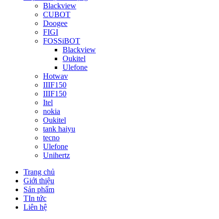
Blackview
CUBOT
Doogee
FIGI
FOSSiBOT
Blackview
Oukitel
Ulefone
Hotwav
IIIF150
IIIF150
Itel
nokia
Oukitel
tank haiyu
tecno
Ulefone
Unihertz
Trang chủ
Giới thiệu
Sản phẩm
TIn tức
Liên hệ