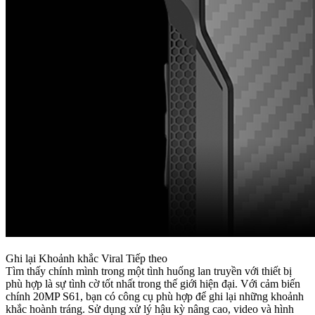
Ghi lại Khoảnh khắc Viral Tiếp theo
Tìm thấy chính mình trong một tình huống lan truyền với thiết bị
phù hợp là sự tình cờ tốt nhất trong thế giới hiện đại. Với cảm biến
chính 20MP S61, bạn có công cụ phù hợp để ghi lại những khoảnh
khắc hoành tráng. Sử dụng xử lý hậu kỳ nâng cao, video và hình