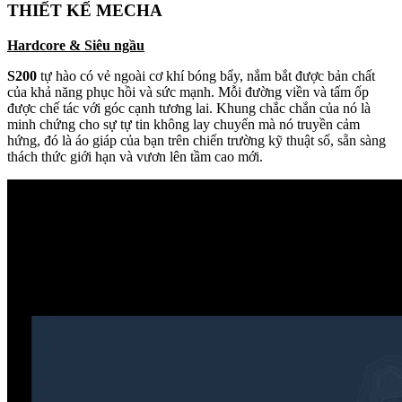
THIẾT KẾ MECHA
Hardcore & Siêu ngầu
S200
tự hào có vẻ ngoài cơ khí bóng bẩy, nắm bắt được bản chất
của khả năng phục hồi và sức mạnh. Mỗi đường viền và tấm ốp
được chế tác với góc cạnh tương lai. Khung chắc chắn của nó là
minh chứng cho sự tự tin không lay chuyển mà nó truyền cảm
hứng, đó là áo giáp của bạn trên chiến trường kỹ thuật số, sẵn sàng
thách thức giới hạn và vươn lên tầm cao mới.