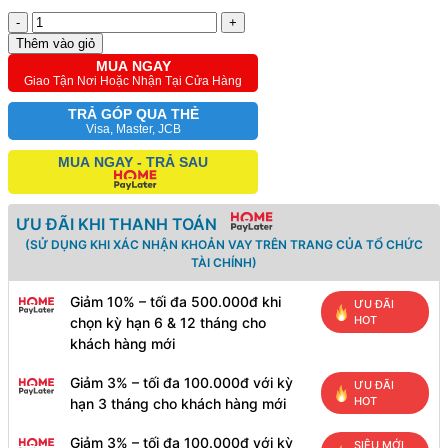
-
+
Thêm vào giỏ
MUA NGAY
Giao Tận Nơi Hoặc Nhận Tại Cửa Hàng
TRẢ GÓP QUA THẺ
Visa, Master, JCB
MUA NGAY - TRẢ SAU
ƯU ĐÃI KHI THANH TOÁN
(SỬ DỤNG KHI XÁC NHẬN KHOẢN VAY TRÊN TRANG CỦA TỔ CHỨC
TÀI CHÍNH)
Giảm 10% – tối đa 500.000đ khi
ƯU ĐÃI
HOT
chọn kỳ hạn 6 & 12 tháng cho
khách hàng mới
Giảm 3% – tối đa 100.000đ với kỳ
ƯU ĐÃI
HOT
hạn 3 tháng cho khách hàng mới
Giảm 3% – tối đa 100.000đ với kỳ
SIÊU MỚI,