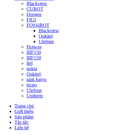
Blackview
CUBOT
Doogee
FIGI
FOSSiBOT
Blackview
Oukitel
Ulefone
Hotwav
IIIF150
IIIF150
Itel
nokia
Oukitel
tank haiyu
tecno
Ulefone
Unihertz
Trang chủ
Giới thiệu
Sản phẩm
TIn tức
Liên hệ