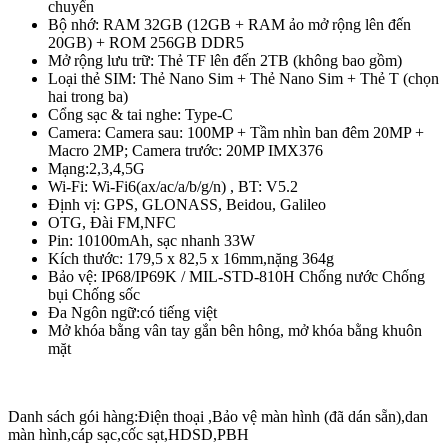
chuyển
Bộ nhớ: RAM 32GB (12GB + RAM ảo mở rộng lên đến
20GB) + ROM 256GB DDR5
Mở rộng lưu trữ: Thẻ TF lên đến 2TB (không bao gồm)
Loại thẻ SIM: Thẻ Nano Sim + Thẻ Nano Sim + Thẻ T (chọn
hai trong ba)
Cổng sạc & tai nghe: Type-C
Camera: Camera sau: 100MP + Tầm nhìn ban đêm 20MP +
Macro 2MP; Camera trước: 20MP IMX376
Mạng:2,3,4,5G
Wi-Fi: Wi-Fi6(ax/ac/a/b/g/n) , BT: V5.2
Định vị: GPS, GLONASS, Beidou, Galileo
OTG, Đài FM,NFC
Pin: 10100mAh, sạc nhanh 33W
Kích thước: 179,5 x 82,5 x 16mm,nặng 364g
Bảo vệ: IP68/IP69K / MIL-STD-810H Chống nước Chống
bụi Chống sốc
Đa Ngôn ngữ:có tiếng việt
Mở khóa bằng vân tay gắn bên hông, mở khóa bằng khuôn
mặt
Danh sách gói hàng:Điện thoại ,Bảo vệ màn hình (đã dán sẵn),dan
màn hình,cáp sạc,cốc sạt,HDSD,PBH