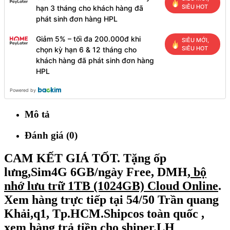
SIÊU HOT
hạn 3 tháng cho khách hàng đã
phát sinh đơn hàng HPL
Giảm 5% – tối đa 200.000đ khi
SIÊU MỚI,
SIÊU HOT
chọn kỳ hạn 6 & 12 tháng cho
khách hàng đã phát sinh đơn hàng
HPL
Powered by
Mô tả
Đánh giá (0)
CAM KẾT GIÁ TỐT
. Tặng ốp
lưng,Sim4G 6GB/ngày Free, DMH,
bộ
nhớ lưu trữ 1TB (1024GB) Cloud Online
.
Xem hàng trực tiếp tại 54/50 Trần quang
Khải,q1, Tp.HCM.Shipcos toàn quốc ,
xem hàng trả tiền cho shiper.LH