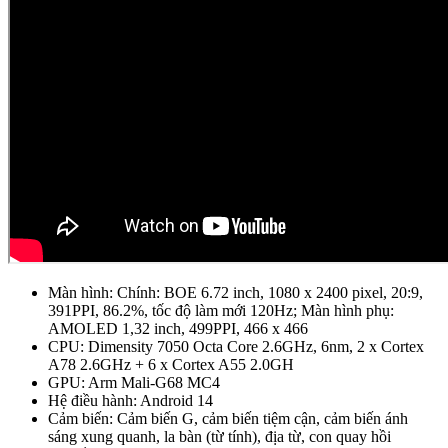
Màn hình: Chính: BOE 6.72 inch, 1080 x 2400 pixel, 20:9,
391PPI, 86.2%, tốc độ làm mới 120Hz; Màn hình phụ:
AMOLED 1,32 inch, 499PPI, 466 x 466
CPU: Dimensity 7050 Octa Core 2.6GHz, 6nm, 2 x Cortex
A78 2.6GHz + 6 x Cortex A55 2.0GH
GPU: Arm Mali-G68 MC4
Hệ điều hành: Android 14
Cảm biến: Cảm biến G, cảm biến tiệm cận, cảm biến ánh
sáng xung quanh, la bàn (từ tính), địa từ, con quay hồi