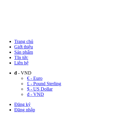
Trang chủ
Giới thiệu
Sản phẩm
TIn tức
Liên hệ
đ
- VND
€ - Euro
£ - Pound Sterling
$ - US Dollar
đ - VND
Đăng ký
Đăng nhập