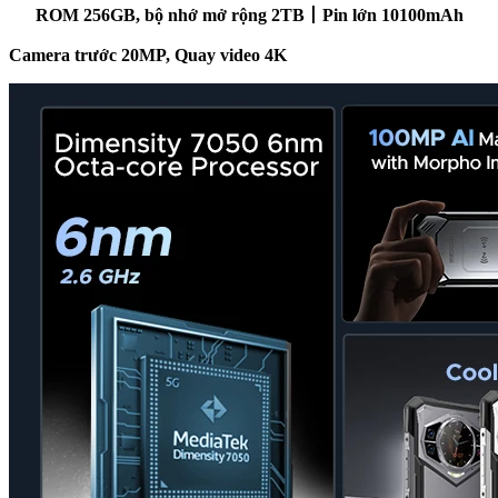
ROM 256GB, bộ nhớ mở rộng 2TB丨
Pin lớn
10100mAh
Camera trước 20MP, Quay
video
4K