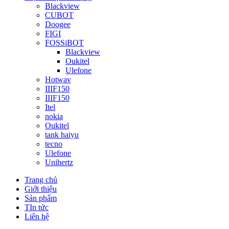
Blackview
CUBOT
Doogee
FIGI
FOSSiBOT
Blackview
Oukitel
Ulefone
Hotwav
IIIF150
IIIF150
Itel
nokia
Oukitel
tank haiyu
tecno
Ulefone
Unihertz
Trang chủ
Giới thiệu
Sản phẩm
TIn tức
Liên hệ