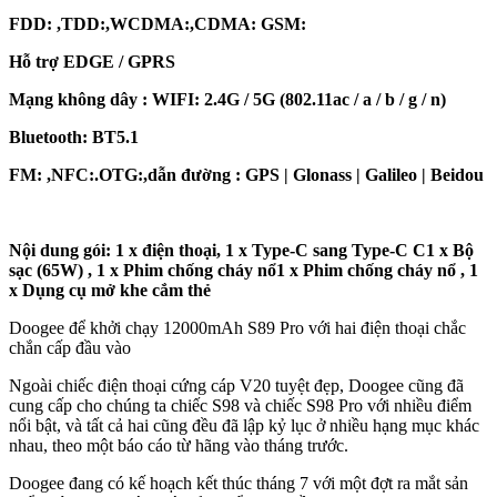
FDD: ,TDD:,WCDMA:,CDMA: GSM:
Hỗ trợ EDGE / GPRS
Mạng không dây : WIFI: 2.4G / 5G (802.11ac / a / b / g / n)
Bluetooth: BT5.1
FM: ,NFC:.OTG:,dẫn đường : GPS | Glonass | Galileo | Beidou
Nội dung gói: 1 x điện thoại, 1 x Type-C sang Type-C C1 x Bộ
sạc (65W) , 1 x Phim chống cháy nổ1 x Phim chống cháy nổ , 1
x Dụng cụ mở khe cắm thẻ
Doogee để khởi chạy 12000mAh S89 Pro với hai điện thoại chắc
chắn cấp đầu vào
Ngoài chiếc điện thoại cứng cáp V20 tuyệt đẹp, Doogee cũng đã
cung cấp cho chúng ta chiếc S98 và chiếc S98 Pro với nhiều điểm
nổi bật, và tất cả hai cũng đều đã lập kỷ lục ở nhiều hạng mục khác
nhau, theo một báo cáo từ hãng vào tháng trước.
Doogee đang có kế hoạch kết thúc tháng 7 với một đợt ra mắt sản