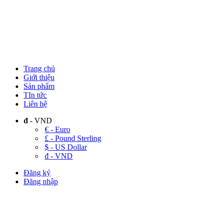
Trang chủ
Giới thiệu
Sản phẩm
TIn tức
Liên hệ
đ
- VND
€ - Euro
£ - Pound Sterling
$ - US Dollar
đ - VND
Đăng ký
Đăng nhập