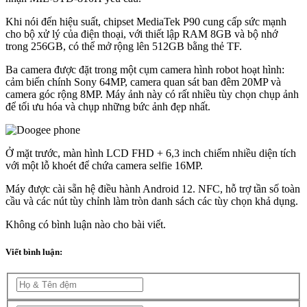
Khi nói đến hiệu suất, chipset MediaTek P90 cung cấp sức mạnh
cho bộ xử lý của điện thoại, với thiết lập RAM 8GB và bộ nhớ
trong 256GB, có thể mở rộng lên 512GB bằng thẻ TF.
Ba camera được đặt trong một cụm camera hình robot hoạt hình:
cảm biến chính Sony 64MP, camera quan sát ban đêm 20MP và
camera góc rộng 8MP. Máy ảnh này có rất nhiều tùy chọn chụp ảnh
để tối ưu hóa và chụp những bức ảnh đẹp nhất.
Ở mặt trước, màn hình LCD FHD + 6,3 inch chiếm nhiều diện tích
với một lỗ khoét để chứa camera selfie 16MP.
Máy được cài sẵn hệ điều hành Android 12. NFC, hỗ trợ tần số toàn
cầu và các nút tùy chỉnh làm tròn danh sách các tùy chọn khả dụng.
Không có bình luận nào cho bài viết.
Viết bình luận: