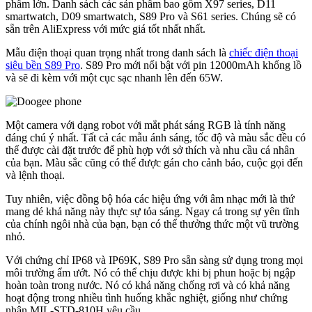
phẩm lớn. Danh sách các sản phẩm bao gồm X97 series, D11
smartwatch, D09 smartwatch, S89 Pro và S61 series. Chúng sẽ có
sẵn trên AliExpress với mức giá tốt nhất nhất.
Mẫu điện thoại quan trọng nhất trong danh sách là
chiếc điện thoại
siêu bền S89 Pro
. S89 Pro mới nổi bật với pin 12000mAh khổng lồ
và sẽ đi kèm với một cục sạc nhanh lên đến 65W.
Một camera với dạng robot với mắt phát sáng RGB là tính năng
đáng chú ý nhất. Tất cả các mẫu ánh sáng, tốc độ và màu sắc đều có
thể được cài đặt trước để phù hợp với sở thích và nhu cầu cá nhân
của bạn. Màu sắc cũng có thể được gán cho cảnh báo, cuộc gọi đến
và lệnh thoại.
Tuy nhiên, việc đồng bộ hóa các hiệu ứng với âm nhạc mới là thứ
mang dé khả năng này thực sự tỏa sáng. Ngay cả trong sự yên tĩnh
của chính ngôi nhà của bạn, bạn có thể thưởng thức một vũ trường
nhỏ.
Với chứng chỉ IP68 và IP69K, S89 Pro sẵn sàng sử dụng trong mọi
môi trường ẩm ướt. Nó có thể chịu được khi bị phun hoặc bị ngập
hoàn toàn trong nước. Nó có khả năng chống rơi và có khả năng
hoạt động trong nhiều tình huống khắc nghiệt, giống như chứng
nhận MIL-STD-810H yêu cầu.