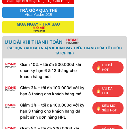
Giao Tận Nơi Hoặc Nhận Tại Cửa Hàng
TRẢ GÓP QUA THẺ
Visa, Master, JCB
MUA NGAY - TRẢ SAU
ƯU ĐÃI KHI THANH TOÁN
(SỬ DỤNG KHI XÁC NHẬN KHOẢN VAY TRÊN TRANG CỦA TỔ CHỨC
TÀI CHÍNH)
Giảm 10% – tối đa 500.000đ khi
ƯU ĐÃI
HOT
chọn kỳ hạn 6 & 12 tháng cho
khách hàng mới
Giảm 3% – tối đa 100.000đ với kỳ
ƯU ĐÃI
HOT
hạn 3 tháng cho khách hàng mới
Giảm 3% – tối đa 100.000đ với kỳ
SIÊU MỚI,
SIÊU HOT
hạn 3 tháng cho khách hàng đã
phát sinh đơn hàng HPL
Giảm 5% – tối đa 200.000đ khi