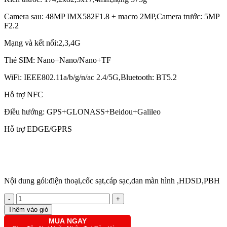
Camera sau: 48MP IMX582F1.8 + macro 2MP,Camera trước: 5MP
F2.2
Mạng và kết nối:2,3,4G
Thẻ SIM: Nano+Nano/Nano+TF
WiFi: IEEE802.11a/b/g/n/ac 2.4/5G,Bluetooth: BT5.2
Hỗ trợ NFC
Điều hướng: GPS+GLONASS+Beidou+Galileo
Hỗ trợ EDGE/GPRS
Nội dung gói:điện thoại,cốc sạt,cáp sạc,dan màn hình ,HDSD,PBH
-
+
Thêm vào giỏ
MUA NGAY