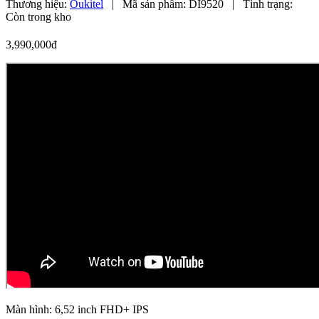
Thương hiệu:
Oukitel
|
Mã sản phẩm:
DI9520
|
Tình trạng:
Còn trong kho
3,990,000đ
Màn hình: 6,52 inch FHD+ IPS