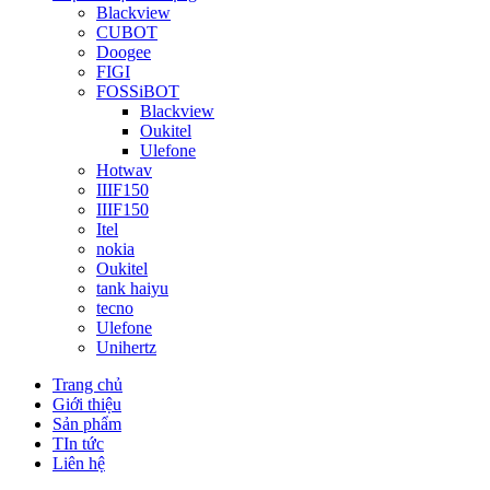
Blackview
CUBOT
Doogee
FIGI
FOSSiBOT
Blackview
Oukitel
Ulefone
Hotwav
IIIF150
IIIF150
Itel
nokia
Oukitel
tank haiyu
tecno
Ulefone
Unihertz
Trang chủ
Giới thiệu
Sản phẩm
TIn tức
Liên hệ