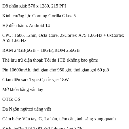
Độ phân giải: 576 x 1280, 215 PPI
Kính cường lực Corning Gorilla Glass 5
Hệ điều hành: Android 14
CPU: T606, 12nm, Octa-Core, 2xCortex-A75 1.6GHz + 6xCortex-
A55 1.6GHz
RAM 24GB(6GB + 18GB),ROM 256GB
Thẻ lưu trữ điện thoại: Tối đa 1TB (không bao gồm)
Pin 10600mAh, thời gian chờ 950 giờ, thời gian gọi 60 giờ
Giao diện sạc: Type-C,cốc sạc: 18W
Mở khóa bằng vân tay
OTG: Có
Đa Ngôn ngữ:có tiếng việt
Cảm biến: Vân tay,,G, La bàn, tiệm cận, ánh sáng xung quanh
Kích thước: 174,2x82,3x17,4mm,nặng 373g