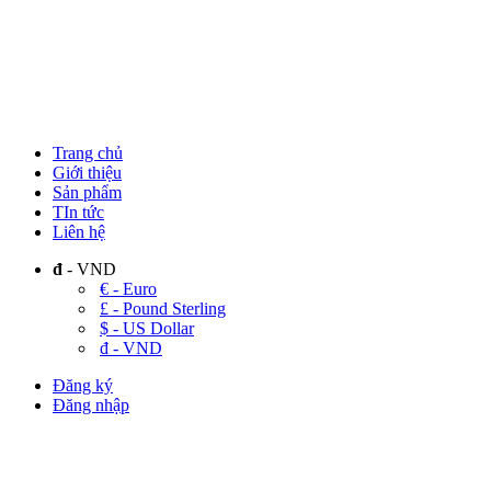
Trang chủ
Giới thiệu
Sản phẩm
TIn tức
Liên hệ
đ
- VND
€ - Euro
£ - Pound Sterling
$ - US Dollar
đ - VND
Đăng ký
Đăng nhập