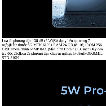
Loa đa phương tiện 136 dB (5 W)|Sử dụng liên tục trong 7
ngày|Kích thước 5G MTK 6100+|RAM 24 GB (8+16)+ROM 256
GB|Camera chính 64MP IMX |Màn hình Corning 6,6 inch|Dây đeo
tay độc đáo|Loa đa phương tiện chuyên nghiệp IP68&IP69K&MIL-
STD-810H