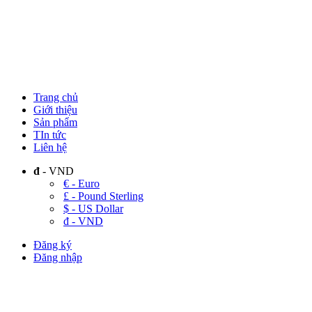
Trang chủ
Giới thiệu
Sản phẩm
TIn tức
Liên hệ
đ
- VND
€ - Euro
£ - Pound Sterling
$ - US Dollar
đ - VND
Đăng ký
Đăng nhập