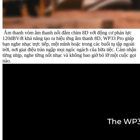
Âm thanh vòm âm thanh nổi đắm chìm 8D với động cơ phản lực
120dBVới khả năng tạo ra hiệu ứng âm thanh 8D, WP33 Pro giúp
bạn nghe nhạc trực tiếp, một mình hoặc trong các buổi tụ tập ngoài
trời, nơi giai điệu tràn ngập mọi ngóc ngách của bữa tiệc. Cảm nhận
từng nhịp, nghe từng nốt nhạc và không bao giờ bỏ lỡ một cuộc gọi
nào.