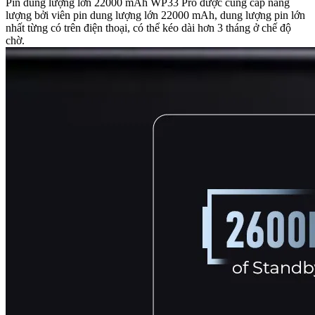
Pin dung lượng lớn 22000 mAh WP33 Pro được cung cấp năng
lượng bởi viên pin dung lượng lớn 22000 mAh, dung lượng pin lớn
nhất từng có trên điện thoại, có thể kéo dài hơn 3 tháng ở chế độ
chờ.