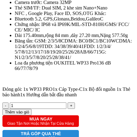
Camera trước: Camera 32MP
Thẻ SIM/TF: Dual SIM, 2 khe sim Nano+Nano
NFC , Google Play, Face ID, SOS,OTG Khác:
Bluetooth 5.2, GPS,Glonass,Beidou,GalileoC
Chứng nhận: IP68 và IP69K/MIL-STD-810H/GMS/ FCC/
CE/ MIC/ IC
Dài 175.40mm,rộng 84 mm ,dày 27.20 mm,Nặng 577.50g
Băng tần: GSM: 2/3/5/8CDMA: BC0/BC1/BC10WCDMA:
1/2/4/5/6/8/19TDD: 34/38/39/40/41FDD: 1/2/3/4/
5/7/8/12/13/17/18/19/20/25/26/28AB/66/715G:
N1/2/3/5/7/8/20/25/28/38/41/
Loa đa phương tiện OUKITEL WP33 Pro136 dB
66/77/78/79
Đóng gói: 1x WP33 PRO1x Cáp Type-C1x Bộ đổi nguồn 1x Thẻ
bảo hành1x Hướng dẫn bắt đầu nhanh
-
+
Thêm vào giỏ
MUA NGAY
Giao Tận Nơi Hoặc Nhận Tại Cửa Hàng
TRẢ GÓP QUA THẺ