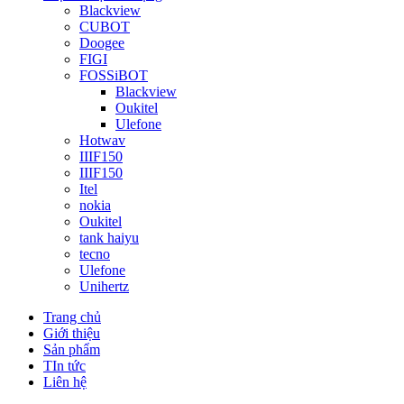
Blackview
CUBOT
Doogee
FIGI
FOSSiBOT
Blackview
Oukitel
Ulefone
Hotwav
IIIF150
IIIF150
Itel
nokia
Oukitel
tank haiyu
tecno
Ulefone
Unihertz
Trang chủ
Giới thiệu
Sản phẩm
TIn tức
Liên hệ