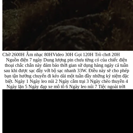
Chờ 2600H Âm nhạc 80HVideo 30H Gọi 120H Trò chơi 20H
Nguồn điện 7 ngày Dung lượng pin chưa từng có của chiếc điện
thoại chắc chắn này đảm bảo thời gian sử dụng hàng ngày cả tuần
sau khi được sạc đầy với bộ sạc nhanh 33W. Điều này sẽ cho phép
bạn tận hưởng chuyến đi kéo dài một tuần đầy những kỷ niệm đặc
biệt. Ngày 1 Ngày leo núi 2 Ngày cắm trại 3 Ngày chèo thuyền 4
Ngày lặn 5 Ngày đạp xe mô tô 6 Ngày leo núi 7 Tiệc ngoài trời