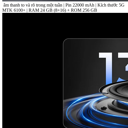
âm thanh to và rõ trong một tuần | Pin 22000 mAh | Kích thước 5G
MTK 6100+ | RAM 24 GB (8+16) + ROM 256 GB