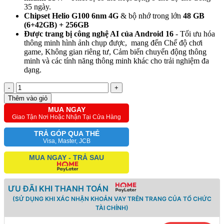
35 ngày.
Chipset Helio G100 6nm 4G
& bộ nhớ trong lớn
48
GB
(6+42GB) + 256GB
Được trang bị công nghệ AI của Android 16
- Tối ưu hóa
thông minh hình ảnh chụp được,
mang đến Chế độ chơi
game, Không gian riêng tư, Cảm biến chuyển động thông
minh và các tính năng thông minh khác cho trải nghiệm đa
dạng.
-
+
Thêm vào giỏ
MUA NGAY
Giao Tận Nơi Hoặc Nhận Tại Cửa Hàng
TRẢ GÓP QUA THẺ
Visa, Master, JCB
MUA NGAY - TRẢ SAU
ƯU ĐÃI KHI THANH TOÁN
(SỬ DỤNG KHI XÁC NHẬN KHOẢN VAY TRÊN TRANG CỦA TỔ CHỨC
TÀI CHÍNH)