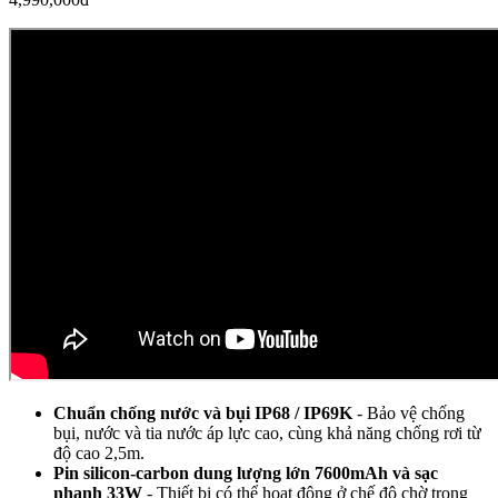
Chuẩn chống nước và bụi IP68 / IP69K
- Bảo vệ chống
bụi, nước và tia nước áp lực cao, cùng khả năng chống rơi từ
độ cao 2,5m.
Pin silicon-carbon dung lượng lớn 7600mAh và
sạc
nhanh 33W
- Thiết bị có thể hoạt động ở chế độ chờ trong