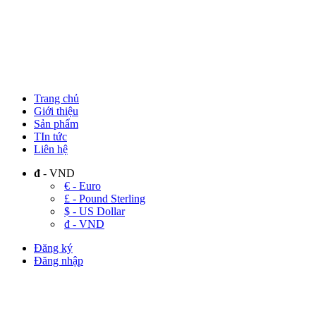
Trang chủ
Giới thiệu
Sản phẩm
TIn tức
Liên hệ
đ
- VND
€ - Euro
£ - Pound Sterling
$ - US Dollar
đ - VND
Đăng ký
Đăng nhập