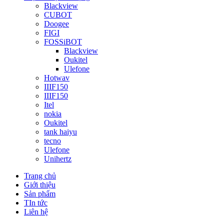
Blackview
CUBOT
Doogee
FIGI
FOSSiBOT
Blackview
Oukitel
Ulefone
Hotwav
IIIF150
IIIF150
Itel
nokia
Oukitel
tank haiyu
tecno
Ulefone
Unihertz
Trang chủ
Giới thiệu
Sản phẩm
TIn tức
Liên hệ