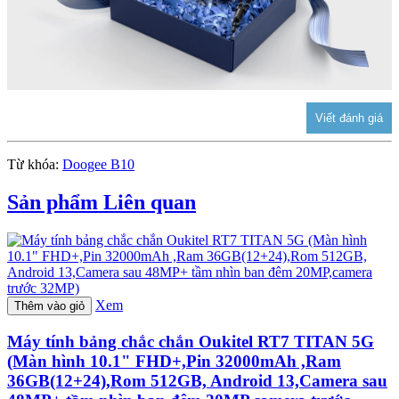
Từ khóa:
Doogee B10
Sản phẩm Liên quan
Xem
Thêm vào giỏ
Máy tính bảng chắc chắn Oukitel RT7 TITAN 5G
(Màn hình 10.1" FHD+,Pin 32000mAh ,Ram
36GB(12+24),Rom 512GB, Android 13,Camera sau