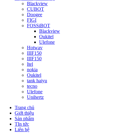
Blackview
CUBOT
Doogee
FIGI
FOSSiBOT
Blackview
Oukitel
Ulefone
Hotwav
IIIF150
IIIF150
Itel
nokia
Oukitel
tank haiyu
tecno
Ulefone
Unihertz
Trang chủ
Giới thiệu
Sản phẩm
TIn tức
Liên hệ