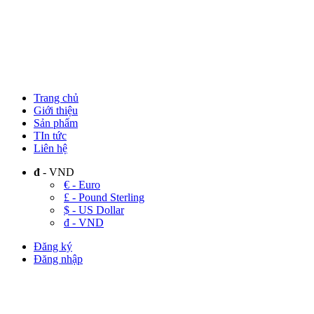
Trang chủ
Giới thiệu
Sản phẩm
TIn tức
Liên hệ
đ
- VND
€ - Euro
£ - Pound Sterling
$ - US Dollar
đ - VND
Đăng ký
Đăng nhập