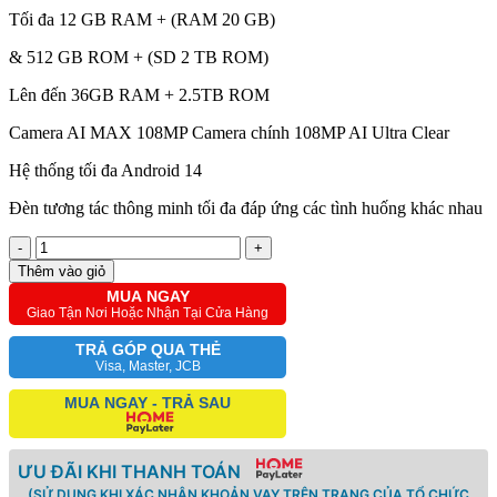
Tối đa 12 GB RAM + (RAM 20 GB)
& 512 GB ROM + (SD 2 TB ROM)
Lên đến 36GB RAM + 2.5TB ROM
Camera AI MAX 108MP Camera chính 108MP AI Ultra Clear
Hệ thống tối đa Android 14
Đèn tương tác thông minh tối đa đáp ứng các tình huống khác nhau
-
+
Thêm vào giỏ
MUA NGAY
Giao Tận Nơi Hoặc Nhận Tại Cửa Hàng
TRẢ GÓP QUA THẺ
Visa, Master, JCB
MUA NGAY - TRẢ SAU
ƯU ĐÃI KHI THANH TOÁN
(SỬ DỤNG KHI XÁC NHẬN KHOẢN VAY TRÊN TRANG CỦA TỔ CHỨC