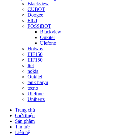
Blackview
CUBOT
Doogee
FIGI
FOSSiBOT
Blackview
Oukitel
Ulefone
Hotwav
IIIF150
IIIF150
Itel
nokia
Oukitel
tank haiyu
tecno
Ulefone
Unihertz
Trang chủ
Giới thiệu
Sản phẩm
TIn tức
Liên hệ