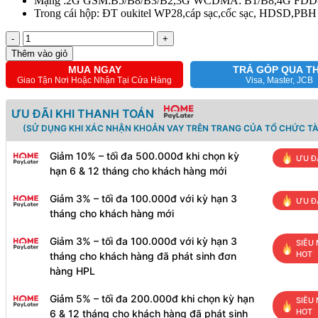
Mạng :2G GSM:B5/B8/B3/B2,3G WCDMA: B1/B8,4G FDD-
Trong cái hộp: ĐT oukitel WP28,cáp sạc,cốc sạc, HDSD,PBH
-
+
Thêm vào giỏ
MUA NGAY
TRẢ GÓP QUA T
Giao Tận Nơi Hoặc Nhận Tại Cửa Hàng
Visa, Master, JCB
ƯU ĐÃI KHI THANH TOÁN
(SỬ DỤNG KHI XÁC NHẬN KHOẢN VAY TRÊN TRANG CỦA TỔ CHỨC TÀ
Giảm 10% – tối đa 500.000đ khi chọn kỳ
ƯU Đ
hạn 6 & 12 tháng cho khách hàng mới
Giảm 3% – tối đa 100.000đ với kỳ hạn 3
ƯU Đ
tháng cho khách hàng mới
Giảm 3% – tối đa 100.000đ với kỳ hạn 3
SIÊU 
HOT
tháng cho khách hàng đã phát sinh đơn
hàng HPL
Giảm 5% – tối đa 200.000đ khi chọn kỳ hạn
SIÊU 
HOT
6 & 12 tháng cho khách hàng đã phát sinh