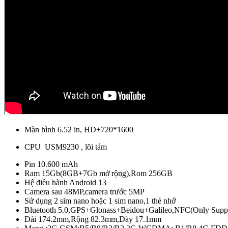
Màn hình 6.52 in, HD+720*1600
CPU USM9230 , lõi tám
Pin 10.600 mAh
Ram 15Gb(8GB+7Gb mở rộng),Rom 256GB
Hệ điều hành Android 13
Camera sau 48MP,camera trước 5MP
Sử dụng 2 sim nano hoặc 1 sim nano,1 thẻ nhớ
Bluetooth 5.0,GPS+Glonass+Beidou+Galileo,NFC(Only Suppo
Dài 174.2mm,Rộng 82.3mm,Dày 17.1mm