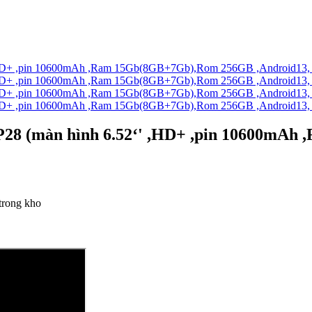
 WP28 (màn hình 6.52‘' ,HD+ ,pin 10600m
trong kho