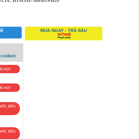
LTE: B1/B3/B7/B8/B19/B20
HẺ
MUA NGAY - TRẢ SAU
I CHÍNH)
ÃI HOT
ÃI HOT
MỚI, SIÊU
MỚI, SIÊU