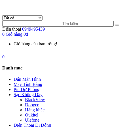
Điện thoại
0949495439
0
Giỏ hàng
0đ
Giỏ hàng của bạn trống!
0
Danh mục
Dán Màn Hình
Máy Tính Bảng
Pin Dự Phòng
Sạc Không Dây
BlackView
Doogee
Hãng khác
Oukitel
Ulefone
Điện Thoại Di Động