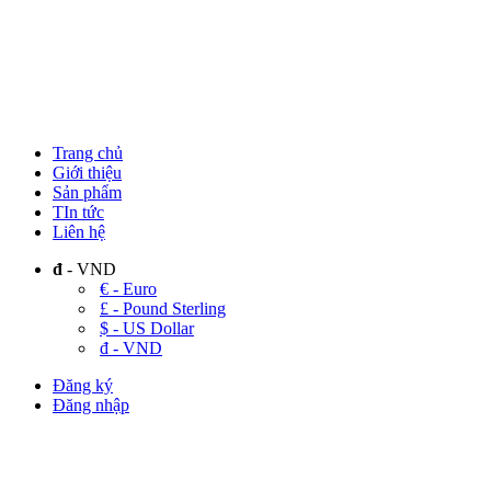
Trang chủ
Giới thiệu
Sản phẩm
TIn tức
Liên hệ
đ
- VND
€ - Euro
£ - Pound Sterling
$ - US Dollar
đ - VND
Đăng ký
Đăng nhập