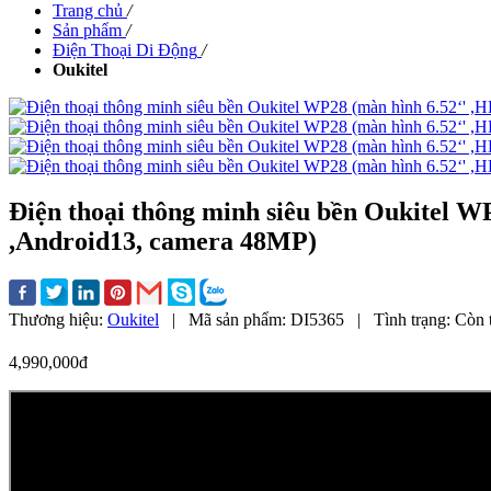
Trang chủ
/
Sản phẩm
/
Điện Thoại Di Động
/
Oukitel
Điện thoại thông minh siêu bền Oukitel
,Android13, camera 48MP)
Thương hiệu:
Oukitel
|
Mã sản phẩm:
DI5365
|
Tình trạng:
Còn 
4,990,000đ