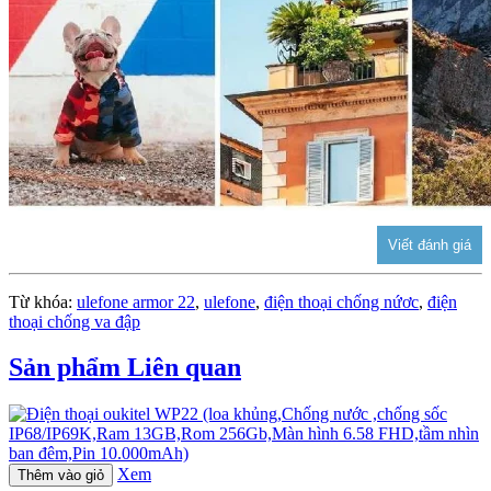
Từ khóa:
ulefone armor 22
,
ulefone
,
điện thoại chống nứơc
,
điện
thoại chống va đập
Sản phẩm Liên quan
Xem
Thêm vào giỏ