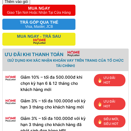
Thêm vào giỏ
MUA NGAY
Giao Tận Nơi Hoặc Nhận Tại Cửa Hàng
TRẢ GÓP QUA THẺ
Visa, Master, JCB
MUA NGAY - TRẢ SAU
ƯU ĐÃI KHI THANH TOÁN
(SỬ DỤNG KHI XÁC NHẬN KHOẢN VAY TRÊN TRANG CỦA TỔ CHỨC
TÀI CHÍNH)
Giảm 10% – tối đa 500.000đ khi
ƯU ĐÃI
HOT
chọn kỳ hạn 6 & 12 tháng cho
khách hàng mới
Giảm 3% – tối đa 100.000đ với kỳ
ƯU ĐÃI
HOT
hạn 3 tháng cho khách hàng mới
Giảm 3% – tối đa 100.000đ với kỳ
SIÊU MỚI,
SIÊU HOT
hạn 3 tháng cho khách hàng đã
phát sinh đơn hàng HPL