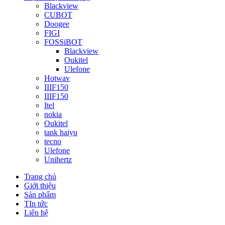
Blackview
CUBOT
Doogee
FIGI
FOSSiBOT
Blackview
Oukitel
Ulefone
Hotwav
IIIF150
IIIF150
Itel
nokia
Oukitel
tank haiyu
tecno
Ulefone
Unihertz
Trang chủ
Giới thiệu
Sản phẩm
TIn tức
Liên hệ