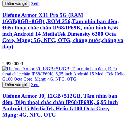
Xem
Thêm vào giỏ
Ulefone Armor X31 Pro 5G (RAM
16GB(8GB+8GB) ,ROM 256,Tầm nhìn ban đêm,
Điện thoại chắc chắn IP68/IP69K, màn hình 6,56
inch,Android 14 MediaTek Dimensity 6300 Octa
Core, Mạng: 5G, NFC, OTG, chống nước,chống va
đập)
5,990,000đ
Xem
Thêm vào giỏ
Ulefone Armor 30, 12GB+512GB, Tầm nhìn ban
đêm, Điện thoại chắc chắn IP68/IP69K, 6,95 inch
Android 15 MediaTek Helio G100 Octa Core,
Mạng: 4G, NFC, OTG