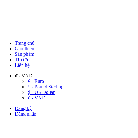
Trang chủ
Giới thiệu
Sản phẩm
TIn tức
Liên hệ
đ
- VND
€ - Euro
£ - Pound Sterling
$ - US Dollar
đ - VND
Đăng ký
Đăng nhập