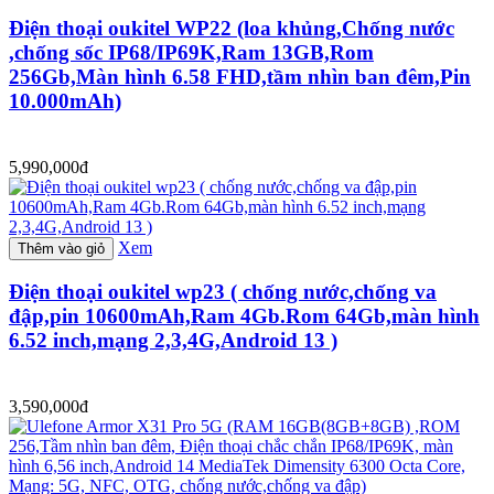
Điện thoại oukitel WP22 (loa khủng,Chống nước
,chống sốc IP68/IP69K,Ram 13GB,Rom
256Gb,Màn hình 6.58 FHD,tầm nhìn ban đêm,Pin
10.000mAh)
5,990,000đ
Xem
Thêm vào giỏ
Điện thoại oukitel wp23 ( chống nước,chống va
đập,pin 10600mAh,Ram 4Gb.Rom 64Gb,màn hình
6.52 inch,mạng 2,3,4G,Android 13 )
3,590,000đ