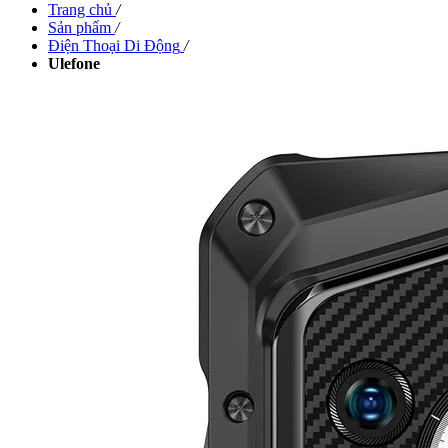
Trang chủ
/
Sản phẩm
/
Điện Thoại Di Động
/
Ulefone