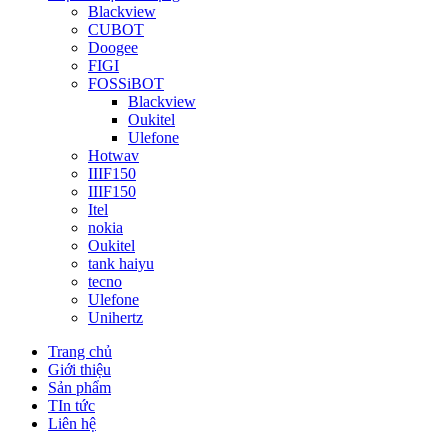
Blackview
CUBOT
Doogee
FIGI
FOSSiBOT
Blackview
Oukitel
Ulefone
Hotwav
IIIF150
IIIF150
Itel
nokia
Oukitel
tank haiyu
tecno
Ulefone
Unihertz
Trang chủ
Giới thiệu
Sản phẩm
TIn tức
Liên hệ