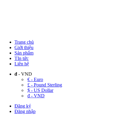
Trang chủ
Giới thiệu
Sản phẩm
TIn tức
Liên hệ
đ
- VND
€ - Euro
£ - Pound Sterling
$ - US Dollar
đ - VND
Đăng ký
Đăng nhập