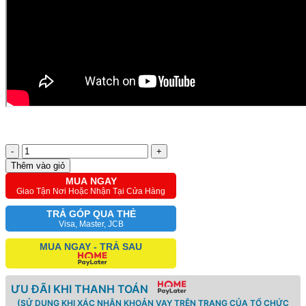
-
+
Thêm vào giỏ
MUA NGAY
Giao Tận Nơi Hoặc Nhận Tại Cửa Hàng
TRẢ GÓP QUA THẺ
Visa, Master, JCB
MUA NGAY - TRẢ SAU
ƯU ĐÃI KHI THANH TOÁN
(SỬ DỤNG KHI XÁC NHẬN KHOẢN VAY TRÊN TRANG CỦA TỔ CHỨC