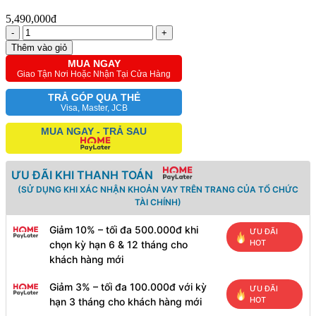
5,490,000đ
-
+
Thêm vào giỏ
MUA NGAY
Giao Tận Nơi Hoặc Nhận Tại Cửa Hàng
TRẢ GÓP QUA THẺ
Visa, Master, JCB
MUA NGAY - TRẢ SAU
ƯU ĐÃI KHI THANH TOÁN
(SỬ DỤNG KHI XÁC NHẬN KHOẢN VAY TRÊN TRANG CỦA TỔ CHỨC
TÀI CHÍNH)
Giảm 10% – tối đa 500.000đ khi
ƯU ĐÃI
HOT
chọn kỳ hạn 6 & 12 tháng cho
khách hàng mới
Giảm 3% – tối đa 100.000đ với kỳ
ƯU ĐÃI
HOT
hạn 3 tháng cho khách hàng mới