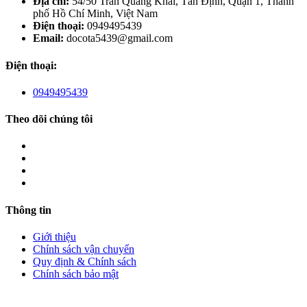
Địa chỉ:
54/50 Trần Quang Khải, Tân Định, Quận 1, Thành
phố Hồ Chí Minh, Việt Nam
Điện thoại:
0949495439
Email:
docota5439@gmail.com
Điện thoại:
0949495439
Theo dõi chúng tôi
Thông tin
Giới thiệu
Chính sách vận chuyển
Quy định & Chính sách
Chính sách bảo mật