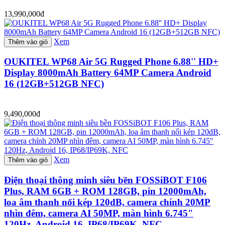
13,990,000đ
Xem
Thêm vào giỏ
OUKITEL WP68 Air 5G Rugged Phone 6.88'' HD+
Display 8000mAh Battery 64MP Camera Android
16 (12GB+512GB NFC)
9,490,000đ
Xem
Thêm vào giỏ
Điện thoại thông minh siêu bền FOSSiBOT F106
Plus, RAM 6GB + ROM 128GB, pin 12000mAh,
loa âm thanh nổi kép 120dB, camera chính 20MP
nhìn đêm, camera AI 50MP, màn hình 6.745"
120Hz, Android 16, IP68/IP69K, NFC