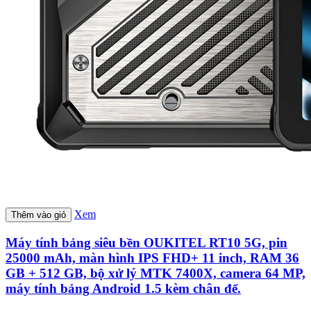
Xem
Thêm vào giỏ
Máy tính bảng siêu bền OUKITEL RT10 5G, pin
25000 mAh, màn hình IPS FHD+ 11 inch, RAM 36
GB + 512 GB, bộ xử lý MTK 7400X, camera 64 MP,
máy tính bảng Android 1.5 kèm chân đế.