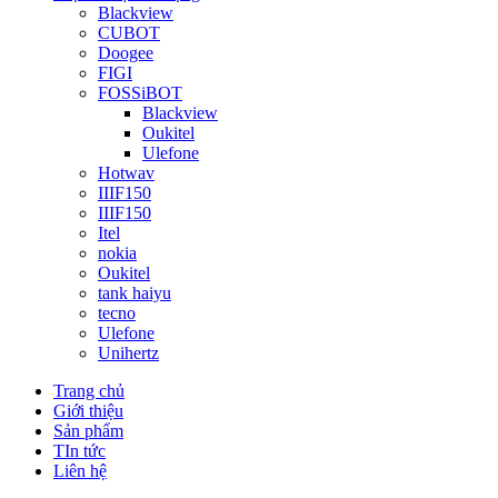
Blackview
CUBOT
Doogee
FIGI
FOSSiBOT
Blackview
Oukitel
Ulefone
Hotwav
IIIF150
IIIF150
Itel
nokia
Oukitel
tank haiyu
tecno
Ulefone
Unihertz
Trang chủ
Giới thiệu
Sản phẩm
TIn tức
Liên hệ