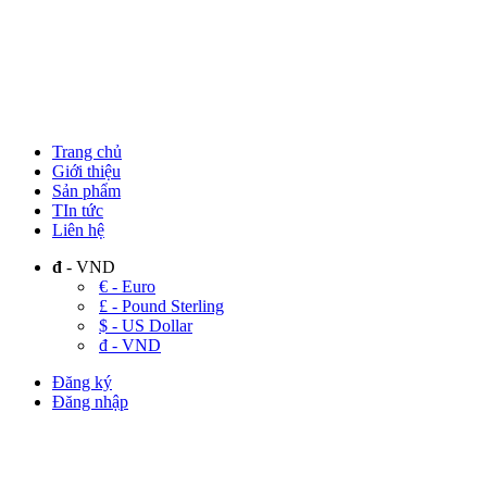
Trang chủ
Giới thiệu
Sản phẩm
TIn tức
Liên hệ
đ
- VND
€ - Euro
£ - Pound Sterling
$ - US Dollar
đ - VND
Đăng ký
Đăng nhập