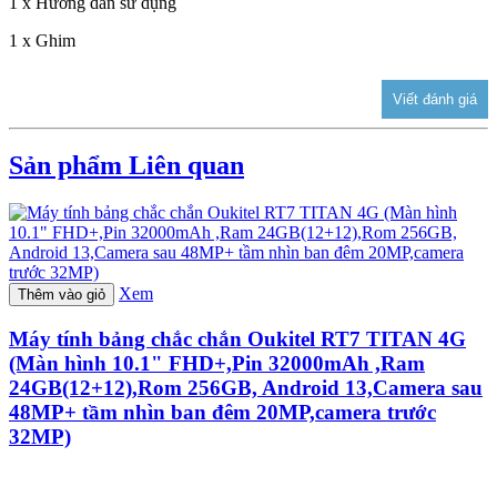
1 x Hướng dẫn sử dụng
1 x Ghim
Sản phẩm Liên quan
Xem
Thêm vào giỏ
Máy tính bảng chắc chắn Oukitel RT7 TITAN 4G
(Màn hình 10.1" FHD+,Pin 32000mAh ,Ram
24GB(12+12),Rom 256GB, Android 13,Camera sau
48MP+ tầm nhìn ban đêm 20MP,camera trước
32MP)