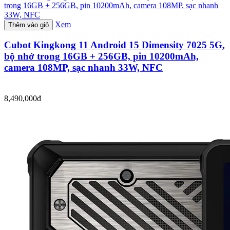
Xem
Thêm vào giỏ
Cubot Kingkong 11 Android 15 Dimensity 7025 5G,
bộ nhớ trong 16GB + 256GB, pin 10200mAh,
camera 108MP, sạc nhanh 33W, NFC
8,490,000đ