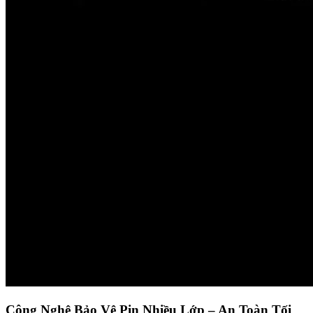
Công Nghệ Bảo Vệ Pin Nhiều Lớp – An Toàn Tối