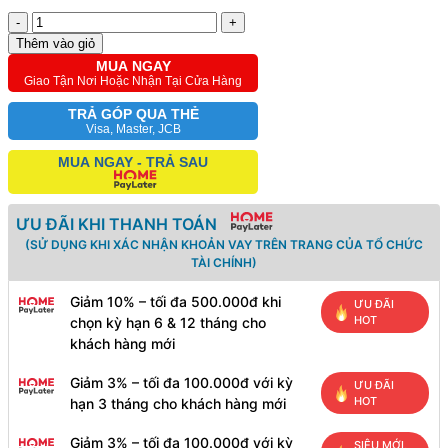
-
+
Thêm vào giỏ
MUA NGAY
Giao Tận Nơi Hoặc Nhận Tại Cửa Hàng
TRẢ GÓP QUA THẺ
Visa, Master, JCB
MUA NGAY - TRẢ SAU
ƯU ĐÃI KHI THANH TOÁN
(SỬ DỤNG KHI XÁC NHẬN KHOẢN VAY TRÊN TRANG CỦA TỔ CHỨC
TÀI CHÍNH)
Giảm 10% – tối đa 500.000đ khi
ƯU ĐÃI
HOT
chọn kỳ hạn 6 & 12 tháng cho
khách hàng mới
Giảm 3% – tối đa 100.000đ với kỳ
ƯU ĐÃI
HOT
hạn 3 tháng cho khách hàng mới
Giảm 3% – tối đa 100.000đ với kỳ
SIÊU MỚI,