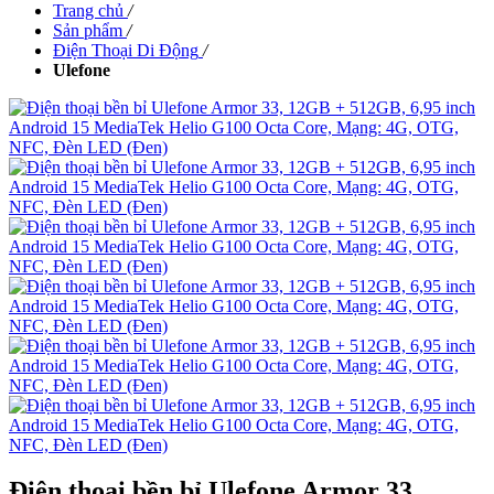
Trang chủ
/
Sản phẩm
/
Điện Thoại Di Động
/
Ulefone
Điện thoại bền bỉ Ulefone Armor 33,