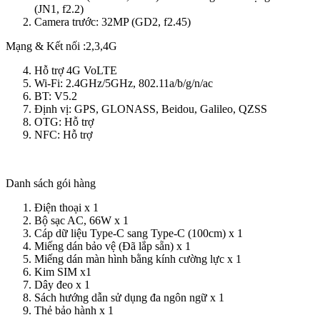
(JN1, f2.2)
Camera trước: 32MP (GD2, f2.45)
Mạng & Kết nối :2,3,4G
Hỗ trợ 4G VoLTE
Wi-Fi: 2.4GHz/5GHz, 802.11a/b/g/n/ac
BT: V5.2
Định vị: GPS, GLONASS, Beidou, Galileo, QZSS
OTG: Hỗ trợ
NFC: Hỗ trợ
Danh sách gói hàng
Điện thoại x 1
Bộ sạc AC, 66W x 1
Cáp dữ liệu Type-C sang Type-C (100cm) x 1
Miếng dán bảo vệ (Đã lắp sẵn) x 1
Miếng dán màn hình bằng kính cường lực x 1
Kim SIM x1
Dây đeo x 1
Sách hướng dẫn sử dụng đa ngôn ngữ x 1
Thẻ bảo hành x 1