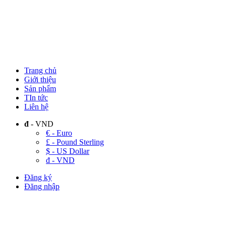
Trang chủ
Giới thiệu
Sản phẩm
TIn tức
Liên hệ
đ
- VND
€ - Euro
£ - Pound Sterling
$ - US Dollar
đ - VND
Đăng ký
Đăng nhập