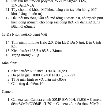
Pin: Pin lithium-ion polymer 25500mAh;Sạc: 66W,
11V6A/11V3A
Tùy chọn mở khóa: Mở khóa bằng vân tay bên hông, Mở
khóa bằng khuôn mặt
Đầu nối mở rộng;Đầu nối mở rộng uSmart 2.0, hỗ trợ các phụ
kiện dòng uSmart, cho phép sạc đồng thời khi đang sử dụng
Đầu nối uSmart.
13.Đa Ngôn ngữ:có tiếng Việt
Tính năng: Infinite Halo 2.0, Đèn LED Đa Năng, Đèn Cảnh
Báo
Kích thước: 185,5 x 85,5 x 34mm
Trọng lượng: 765g
Màn hình:
Kích thước: 6,95 inch, 120Hz, 20,5:9
Độ phân giải: 1080 x 2460 FHD+, 387PPI
Tỷ lệ màn hình so với thân máy:85%
Cảm ứng đa điểm: 10
Camera:
Camera sau: Camera chính 50MP (OV50H, f1.95) + Camera
đêm 64MP (OV64B, f1.79) + Camera góc siêu rộng 50MP