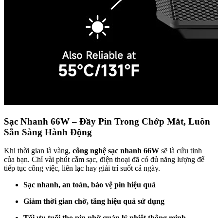
Sạc Nhanh 66W – Đầy Pin Trong Chớp Mắt, Luôn
Sẵn Sàng Hành Động
Khi thời gian là vàng,
công nghệ sạc nhanh 66W
sẽ là cứu tinh
của bạn. Chỉ vài phút cắm sạc, điện thoại đã có đủ năng lượng để
tiếp tục công việc, liên lạc hay giải trí suốt cả ngày.
Sạc nhanh, an toàn, bảo vệ pin hiệu quả
Giảm thời gian chờ, tăng hiệu quả sử dụng
Tối ưu tuổi thọ pin nhờ quản lý nhiệt thông minh