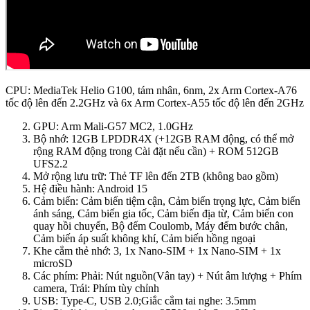
CPU: MediaTek Helio G100, tám nhân, 6nm, 2x Arm Cortex-A76
tốc độ lên đến 2.2GHz và 6x Arm Cortex-A55 tốc độ lên đến 2GHz
GPU: Arm Mali-G57 MC2, 1.0GHz
Bộ nhớ: 12GB LPDDR4X (+12GB RAM động, có thể mở
rộng RAM động trong Cài đặt nếu cần) + ROM 512GB
UFS2.2
Mở rộng lưu trữ: Thẻ TF lên đến 2TB (không bao gồm)
Hệ điều hành: Android 15
Cảm biến: Cảm biến tiệm cận, Cảm biến trọng lực, Cảm biến
ánh sáng, Cảm biến gia tốc, Cảm biến địa từ, Cảm biến con
quay hồi chuyển, Bộ đếm Coulomb, Máy đếm bước chân,
Cảm biến áp suất không khí, Cảm biến hồng ngoại
Khe cắm thẻ nhớ: 3, 1x Nano-SIM + 1x Nano-SIM + 1x
microSD
Các phím: Phải: Nút nguồn(Vân tay) + Nút âm lượng + Phím
camera, Trái: Phím tùy chỉnh
USB: Type-C, USB 2.0;Giắc cắm tai nghe: 3.5mm