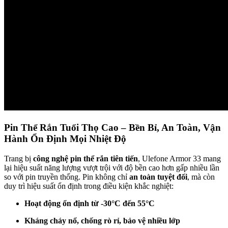
Pin Thể Rắn Tuổi Thọ Cao – Bền Bỉ, An Toàn, Vận
Hành Ổn Định Mọi Nhiệt Độ
Trang bị
công nghệ pin thể rắn tiên tiến
, Ulefone Armor 33 mang
lại hiệu suất năng lượng vượt trội với độ bền cao hơn gấp nhiều lần
so với pin truyền thống. Pin không chỉ
an toàn tuyệt đối
, mà còn
duy trì hiệu suất ổn định trong điều kiện khắc nghiệt:
Hoạt động ổn định từ -30°C đến 55°C
Kháng cháy nổ, chống rò rỉ, bảo vệ nhiều lớp