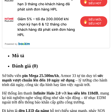
SIÊU HOT
hạn 3 tháng cho khách hàng đã
phát sinh đơn hàng HPL
Giảm 5% – tối đa 200.000đ khi
SIÊU MỚI,
SIÊU HOT
chọn kỳ hạn 6 & 12 tháng cho
khách hàng đã phát sinh đơn hàng
HPL
Powered by
Mô tả
Đánh giá (0)
Sở hữu viên
pin Mega 25.500mAh
, Armor 33 tự tin duy trì
sức
mạnh vượt chuẩn lên đến 10 ngày sử dụng
– lý tưởng cho hành
trình dài ngày, công tác địa hình hay làm việc ngoài trời.
Hệ thống âm thanh
Infinite Halo 2.0
với
loa siêu lớn 118dB
, mang
lại trải nghiệm nghe sống động như sân vận động – từ nhạc EDM
ngoài trời đến thông báo khẩn cấp giữa công trường.
Đi kèm là
đèn LED đa năng
hỗ trợ chiếu sáng mạnh, nháy SOS