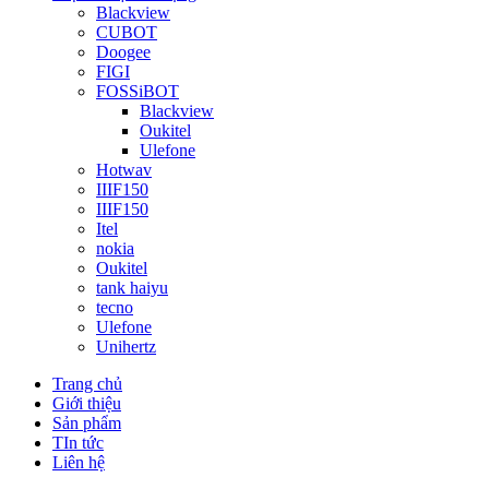
Blackview
CUBOT
Doogee
FIGI
FOSSiBOT
Blackview
Oukitel
Ulefone
Hotwav
IIIF150
IIIF150
Itel
nokia
Oukitel
tank haiyu
tecno
Ulefone
Unihertz
Trang chủ
Giới thiệu
Sản phẩm
TIn tức
Liên hệ