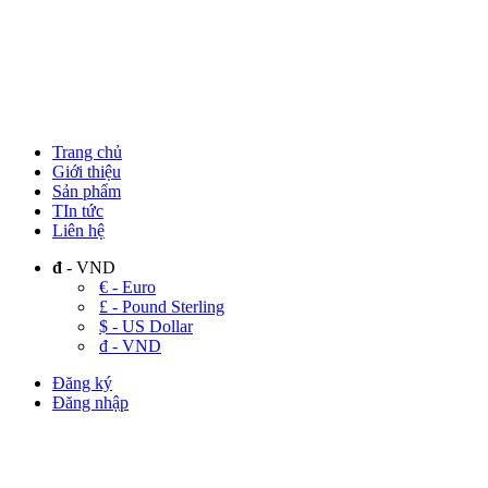
Trang chủ
Giới thiệu
Sản phẩm
TIn tức
Liên hệ
đ
- VND
€ - Euro
£ - Pound Sterling
$ - US Dollar
đ - VND
Đăng ký
Đăng nhập