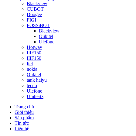
Blackview
CUBOT
Doogee
FIGI
FOSSiBOT
Blackview
Oukitel
Ulefone
Hotwav
IIIF150
IIIF150
Itel
nokia
Oukitel
tank haiyu
tecno
Ulefone
Unihertz
Trang chủ
Giới thiệu
Sản phẩm
TIn tức
Liên hệ