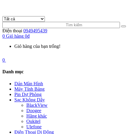
Điện thoại
0949495439
0
Giỏ hàng
0đ
Giỏ hàng của bạn trống!
0
Danh mục
Dán Màn Hình
Máy Tính Bảng
Pin Dự Phòng
Sạc Không Dây
BlackView
Doogee
Hãng khác
Oukitel
Ulefone
Điện Thoại Di Động