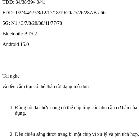
TDD: 34/38/39/40/41
FDD: 1/2/3/4/5/7/8/12/17/18/19/20/25/26/28AB / 66
5G: N1 / 3/7/8/28/38/41/77/78
Bluetooth: BT5.2
Android 15.0
Tai nghe
và đèn cắm trại có thể tháo rời dạng mô-đun
Đồng hồ đa chức năng có thể đáp ứng các nhu cầu cơ bản của bạn
dụng.
Đèn chiếu sáng được trang bị một chip vi xử lý và pin tích hợp