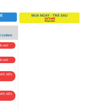
HẺ
MUA NGAY - TRẢ SAU
I CHÍNH)
ÃI HOT
ÃI HOT
MỚI, SIÊU
MỚI, SIÊU