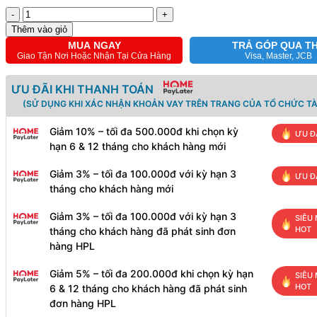
-
+
Thêm vào giỏ
MUA NGAY
TRẢ GÓP QUA T
Giao Tận Nơi Hoặc Nhận Tại Cửa Hàng
Visa, Master, JCB
ƯU ĐÃI KHI THANH TOÁN
(SỬ DỤNG KHI XÁC NHẬN KHOẢN VAY TRÊN TRANG CỦA TỔ CHỨC TÀ
Giảm 10% – tối đa 500.000đ khi chọn kỳ
ƯU Đ
hạn 6 & 12 tháng cho khách hàng mới
Giảm 3% – tối đa 100.000đ với kỳ hạn 3
ƯU Đ
tháng cho khách hàng mới
Giảm 3% – tối đa 100.000đ với kỳ hạn 3
SIÊU 
HOT
tháng cho khách hàng đã phát sinh đơn
hàng HPL
Giảm 5% – tối đa 200.000đ khi chọn kỳ hạn
SIÊU 
HOT
6 & 12 tháng cho khách hàng đã phát sinh
đơn hàng HPL