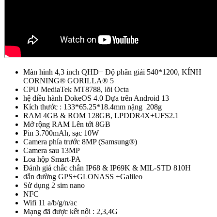
Màn hình 4,3 inch QHD+ Độ phân giải 540*1200, KÍNH
CORNING® GORILLA® 5
CPU MediaTek MT8788, lõi Octa
hệ điều hành DokeOS 4.0 Dựa trên Android 13
Kích thước : 133*65.25*18.4mm nặng 208g
RAM 4GB & ROM 128GB, LPDDR4X+UFS2.1
Mở rộng RAM Lên tới 8GB
Pin 3.700mAh, sạc 10W
Camera phía trước 8MP (Samsung®)
Camera sau 13MP
Loa hộp Smart-PA
Đánh giá chắc chắn IP68 & IP69K & MIL-STD 810H
dẫn đường GPS+GLONASS +Galileo
Sử dụng 2 sim nano
NFC
Wifi 11 a/b/g/n/ac
Mạng đã được kết nối : 2,3,4G