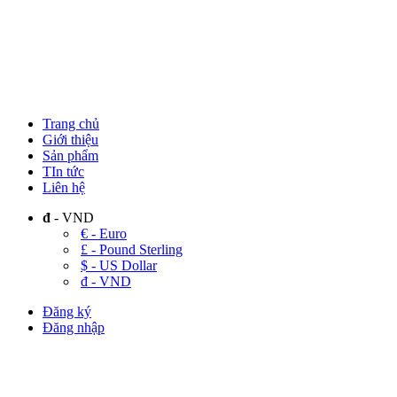
Trang chủ
Giới thiệu
Sản phẩm
TIn tức
Liên hệ
đ
- VND
€ - Euro
£ - Pound Sterling
$ - US Dollar
đ - VND
Đăng ký
Đăng nhập