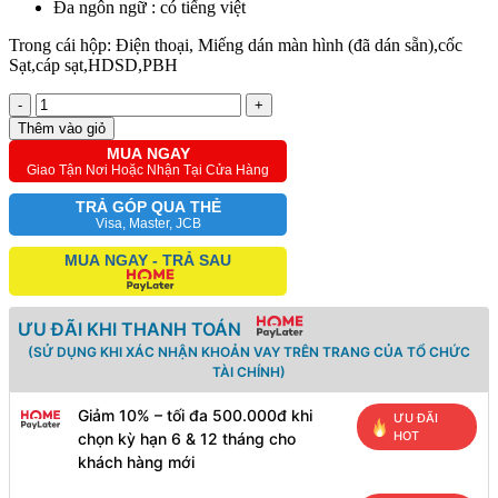
Đa ngôn ngữ : có tiếng việt
Trong cái hộp: Điện thoại, Miếng dán màn hình (đã dán sẵn),cốc
Sạt,cáp sạt,HDSD,PBH
-
+
Thêm vào giỏ
MUA NGAY
Giao Tận Nơi Hoặc Nhận Tại Cửa Hàng
TRẢ GÓP QUA THẺ
Visa, Master, JCB
MUA NGAY - TRẢ SAU
ƯU ĐÃI KHI THANH TOÁN
(SỬ DỤNG KHI XÁC NHẬN KHOẢN VAY TRÊN TRANG CỦA TỔ CHỨC
TÀI CHÍNH)
Giảm 10% – tối đa 500.000đ khi
ƯU ĐÃI
HOT
chọn kỳ hạn 6 & 12 tháng cho
khách hàng mới