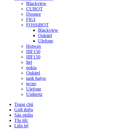
Blackview
CUBOT
Doogee
FIGI
FOSSiBOT
Blackview
Oukitel
Ulefone
Hotwav
IIIF150
IIIF150
Itel
nokia
Oukitel
tank haiyu
tecno
Ulefone
Unihertz
Trang chủ
Giới thiệu
Sản phẩm
TIn tức
Liên hệ