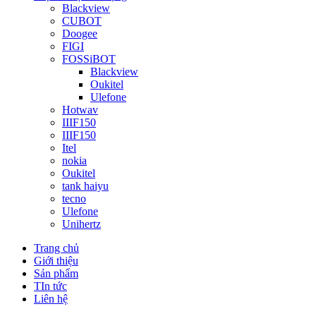
Blackview
CUBOT
Doogee
FIGI
FOSSiBOT
Blackview
Oukitel
Ulefone
Hotwav
IIIF150
IIIF150
Itel
nokia
Oukitel
tank haiyu
tecno
Ulefone
Unihertz
Trang chủ
Giới thiệu
Sản phẩm
TIn tức
Liên hệ