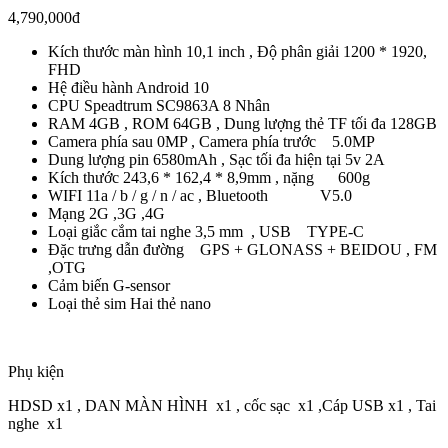
4,790,000đ
Kích thước màn hình 10,1 inch , Độ phân giải 1200 * 1920,
FHD
Hệ điều hành Android 10
CPU Speadtrum SC9863A 8 Nhân
RAM 4GB , ROM 64GB , Dung lượng thẻ TF tối đa 128GB
Camera phía sau 0MP , Camera phía trước 5.0MP
Dung lượng pin 6580mAh , Sạc tối đa hiện tại 5v 2A
Kích thước 243,6 * 162,4 * 8,9mm , nặng 600g
WIFI 11a / b / g / n / ac , Bluetooth V5.0
Mạng 2G ,3G ,4G
Loại giắc cắm tai nghe 3,5 mm , USB TYPE-C
Đặc trưng dẫn đường GPS + GLONASS + BEIDOU , FM
,OTG
Cảm biến G-sensor
Loại thẻ sim Hai thẻ nano
Phụ kiện
HDSD x1 , DAN MÀN HÌNH x1 , cốc sạc x1 ,Cáp USB x1 , Tai
nghe x1