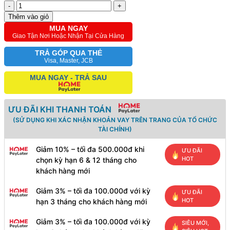
-
+
Thêm vào giỏ
MUA NGAY
Giao Tận Nơi Hoặc Nhận Tại Cửa Hàng
TRẢ GÓP QUA THẺ
Visa, Master, JCB
MUA NGAY - TRẢ SAU
ƯU ĐÃI KHI THANH TOÁN
(SỬ DỤNG KHI XÁC NHẬN KHOẢN VAY TRÊN TRANG CỦA TỔ CHỨC
TÀI CHÍNH)
Giảm 10% – tối đa 500.000đ khi
ƯU ĐÃI
HOT
chọn kỳ hạn 6 & 12 tháng cho
khách hàng mới
Giảm 3% – tối đa 100.000đ với kỳ
ƯU ĐÃI
HOT
hạn 3 tháng cho khách hàng mới
Giảm 3% – tối đa 100.000đ với kỳ
SIÊU MỚI,