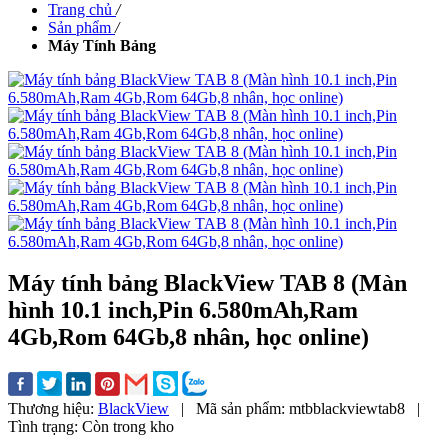
Trang chủ
/
Sản phẩm
/
Máy Tính Bảng
Máy tính bảng BlackView TAB 8 (Màn
hình 10.1 inch,Pin 6.580mAh,Ram
4Gb,Rom 64Gb,8 nhân, học online)
Thương hiệu:
BlackView
|
Mã sản phẩm:
mtbblackviewtab8
|
Tình trạng:
Còn trong kho