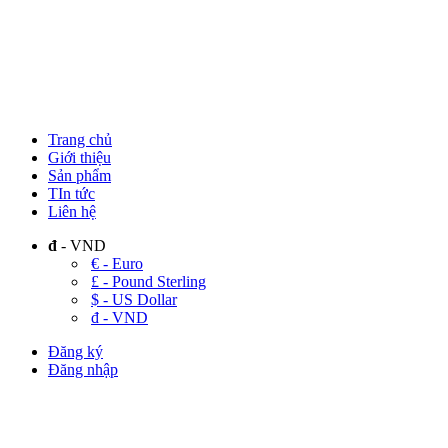
Trang chủ
Giới thiệu
Sản phẩm
TIn tức
Liên hệ
đ
- VND
€ - Euro
£ - Pound Sterling
$ - US Dollar
đ - VND
Đăng ký
Đăng nhập