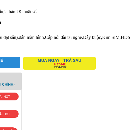
,la bàn kỹ thuật số
m
 cài đặt sẵn),dán màn hình,Cáp nối dài tai nghe,Dây buộc,Kim SIM,
HẺ
MUA NGAY - TRẢ SAU
I CHÍNH)
ÃI HOT
ÃI HOT