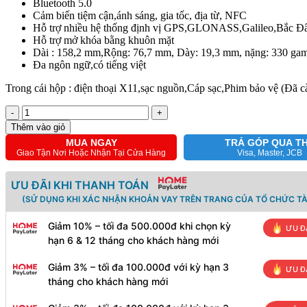
Bluetooth 5.0
Cảm biến tiệm cận,ánh sáng, gia tốc, địa từ, NFC
Hỗ trợ nhiều hệ thống định vị GPS,GLONASS,Galileo,Bắc Đẩu
Hỗ trợ mở khóa bằng khuôn mặt
Dài : 158,2 mm,Rộng: 76,7 mm, Dày: 19,3 mm, nặng: 330 ga
Đa ngôn ngữ,có tiếng việt
Trong cái hộp : điện thoại X11,sạc nguồn,Cáp sạc,Phim bảo vệ (Đã
-
+
Thêm vào giỏ
MUA NGAY
TRẢ GÓP QUA T
Giao Tận Nơi Hoặc Nhận Tại Cửa Hàng
Visa, Master, JCB
ƯU ĐÃI KHI THANH TOÁN
(SỬ DỤNG KHI XÁC NHẬN KHOẢN VAY TRÊN TRANG CỦA TỔ CHỨC TÀ
Giảm 10% – tối đa 500.000đ khi chọn kỳ
ƯU Đ
hạn 6 & 12 tháng cho khách hàng mới
Giảm 3% – tối đa 100.000đ với kỳ hạn 3
ƯU Đ
tháng cho khách hàng mới