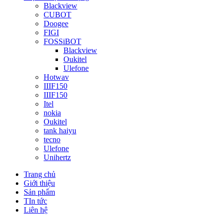
Blackview
CUBOT
Doogee
FIGI
FOSSiBOT
Blackview
Oukitel
Ulefone
Hotwav
IIIF150
IIIF150
Itel
nokia
Oukitel
tank haiyu
tecno
Ulefone
Unihertz
Trang chủ
Giới thiệu
Sản phẩm
TIn tức
Liên hệ