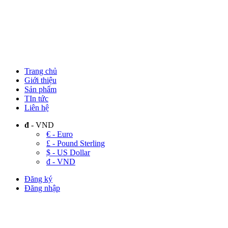
Trang chủ
Giới thiệu
Sản phẩm
TIn tức
Liên hệ
đ
- VND
€ - Euro
£ - Pound Sterling
$ - US Dollar
đ - VND
Đăng ký
Đăng nhập