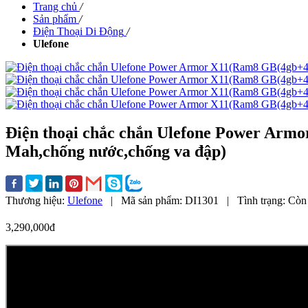
Trang chủ
/
Sản phẩm
/
Điện Thoại Di Động
/
Ulefone
Điện thoại chắc chắn Ulefone Power Arm
Mah,chống nước,chống va đập)
Thương hiệu:
Ulefone
|
Mã sản phẩm:
DI1301
|
Tình trạng:
Còn 
3,290,000đ