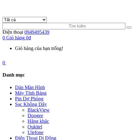
Điện thoại
0949495439
0
Giỏ hàng
0đ
Giỏ hàng của bạn trống!
0
Danh mục
Dán Màn Hình
Máy Tính Bảng
Pin Dự Phòng
Sạc Không Dây
BlackView
Doogee
Hãng khác
Oukitel
Ulefone
Điện Thoại Di Động