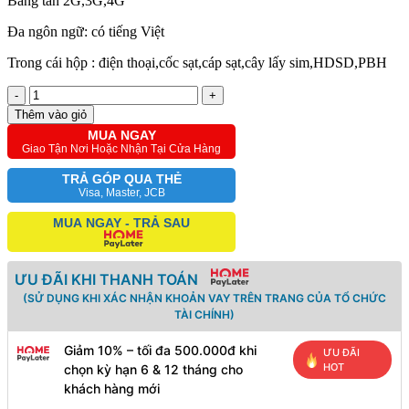
Băng tần 2G,3G,4G
Đa ngôn ngữ: có tiếng Việt
Trong cái hộp : điện thoại,cốc sạt,cáp sạt,cây lấy sim,HDSD,PBH
-
+
Thêm vào giỏ
MUA NGAY
Giao Tận Nơi Hoặc Nhận Tại Cửa Hàng
TRẢ GÓP QUA THẺ
Visa, Master, JCB
MUA NGAY - TRẢ SAU
ƯU ĐÃI KHI THANH TOÁN
(SỬ DỤNG KHI XÁC NHẬN KHOẢN VAY TRÊN TRANG CỦA TỔ CHỨC
TÀI CHÍNH)
Giảm 10% – tối đa 500.000đ khi
ƯU ĐÃI
HOT
chọn kỳ hạn 6 & 12 tháng cho
khách hàng mới