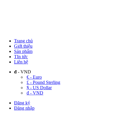
Trang chủ
Giới thiệu
Sản phẩm
TIn tức
Liên hệ
đ
- VND
€ - Euro
£ - Pound Sterling
$ - US Dollar
đ - VND
Đăng ký
Đăng nhập