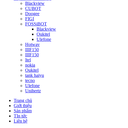
Blackview
CUBOT
Doogee
FIGI
FOSSiBOT
Blackview
Oukitel
Ulefone
Hotwav
IIIF150
IIIF150
Itel
nokia
Oukitel
tank haiyu
tecno
Ulefone
Unihertz
Trang chủ
Giới thiệu
Sản phẩm
TIn tức
Liên hệ