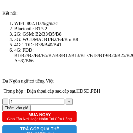
Kết nối:
WIFI: 802.11a/b/g/n/ac
Bluetooth: BT5.2
2G: GSM: B2/B3/B5/B8
3G: WCDMA: B1/B2/B4/B5/ B8
4G: TDD: B38/B40/B41
4G: FDD:
B1/B2/B3/B4/B5/B7/B8/B12/B13/B17/B18/B19/B20/B25/B2
A+8)/B66
Đa Ngôn ngữ:có tiếng Việt
Trong hộp : Điện thọai,cáp sạc,cáp sạt,HDSD,PBH
-
+
Thêm vào giỏ
MUA NGAY
Giao Tận Nơi Hoặc Nhận Tại Cửa Hàng
TRẢ GÓP QUA THẺ