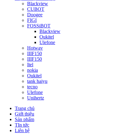
Blackview
CUBOT
Doogee
FIGI
FOSSiBOT
Blackview
Oukitel
Ulefone
Hotwav
IIIF150
IIIF150
Itel
nokia
Oukitel
tank haiyu
tecno
Ulefone
Unihertz
Trang chủ
Giới thiệu
Sản phẩm
TIn tức
Liên hệ