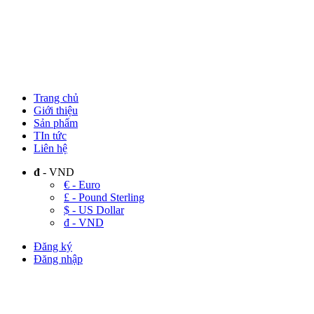
Trang chủ
Giới thiệu
Sản phẩm
TIn tức
Liên hệ
đ
- VND
€ - Euro
£ - Pound Sterling
$ - US Dollar
đ - VND
Đăng ký
Đăng nhập