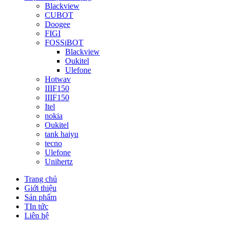
Blackview
CUBOT
Doogee
FIGI
FOSSiBOT
Blackview
Oukitel
Ulefone
Hotwav
IIIF150
IIIF150
Itel
nokia
Oukitel
tank haiyu
tecno
Ulefone
Unihertz
Trang chủ
Giới thiệu
Sản phẩm
TIn tức
Liên hệ