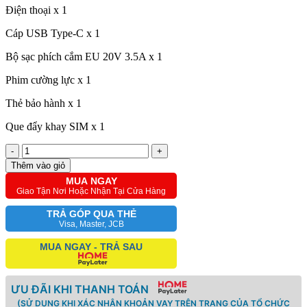
Điện thoại x 1
Cáp USB Type-C x 1
Bộ sạc phích cắm EU 20V 3.5A x 1
Phim cường lực x 1
Thẻ bảo hành x 1
Que đẩy khay SIM x 1
-
+
Thêm vào giỏ
MUA NGAY
Giao Tận Nơi Hoặc Nhận Tại Cửa Hàng
TRẢ GÓP QUA THẺ
Visa, Master, JCB
MUA NGAY - TRẢ SAU
ƯU ĐÃI KHI THANH TOÁN
(SỬ DỤNG KHI XÁC NHẬN KHOẢN VAY TRÊN TRANG CỦA TỔ CHỨC