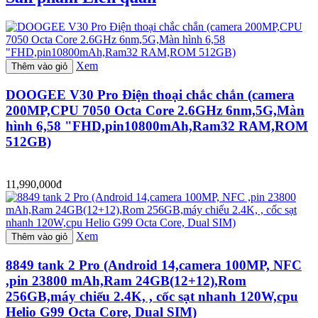
Xem
Thêm vào giỏ
DOOGEE V30 Pro Điện thoại chắc chắn (camera
200MP,CPU 7050 Octa Core 2.6GHz 6nm,5G,Màn
hình 6,58 "FHD,pin10800mAh,Ram32 RAM,ROM
512GB)
11,990,000đ
Xem
Thêm vào giỏ
8849 tank 2 Pro (Android 14,camera 100MP, NFC
,pin 23800 mAh,Ram 24GB(12+12),Rom
256GB,máy chiếu 2.4K, , cốc sạt nhanh 120W,cpu
Helio G99 Octa Core, Dual SIM)