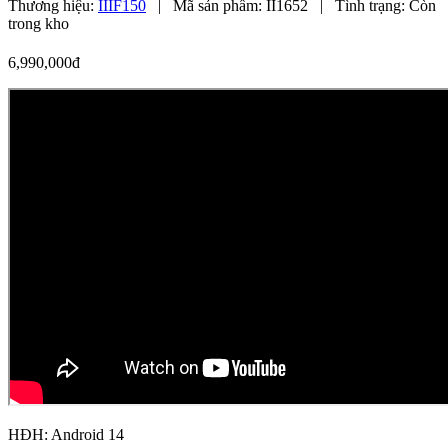
Thương hiệu:
IIIF150
|
Mã sản phẩm:
II1652
|
Tình trạng:
Còn
trong kho
6,990,000đ
HĐH: Android 14