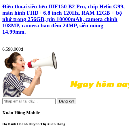
Điện thoại siêu bền IIIF150 B2 Pro, chip Helio G99,
màn hình FHD+ 6.8 inch 120Hz, RAM 12GB + bộ
nhớ trong 256GB, pin 10000mAh, camera chính
108MP, camera ban đêm 24MP, siêu mỏng
14.99mm.
6,590,000đ
Đăng ký!
Xuân Hồng Mobile
Hộ Kinh Doanh Huỳnh Thị Xuân Hồng