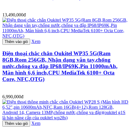
13,490,000đ
Xem
Thêm vào giỏ
Điện thoại chắc chắn Oukitel WP35 5G(Ram
8GB,Rom 256GB, Nhận dạng vân tay,chống
nước,chống va đập IP68/IP69K,Pin 11000mAh,
Màn hình 6,6 inch,CPU MediaTek 6100+ Octa
Core, NFC,OTG)
6,990,000đ
Xem
Thêm vào giỏ