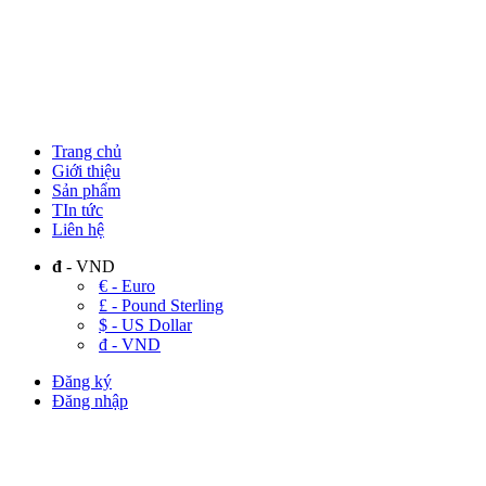
Trang chủ
Giới thiệu
Sản phẩm
TIn tức
Liên hệ
đ
- VND
€ - Euro
£ - Pound Sterling
$ - US Dollar
đ - VND
Đăng ký
Đăng nhập