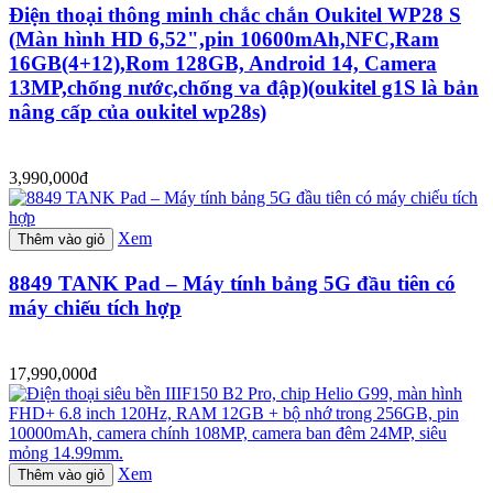
Điện thoại thông minh chắc chắn Oukitel WP28 S
(Màn hình HD 6,52",pin 10600mAh,NFC,Ram
16GB(4+12),Rom 128GB, Android 14, Camera
13MP,chống nước,chống va đập)(oukitel g1S là bản
nâng cấp của oukitel wp28s)
3,990,000đ
Xem
Thêm vào giỏ
8849 TANK Pad – Máy tính bảng 5G đầu tiên có
máy chiếu tích hợp
17,990,000đ
Xem
Thêm vào giỏ