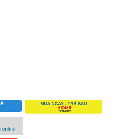
HẺ
MUA NGAY - TRẢ SAU
I CHÍNH)