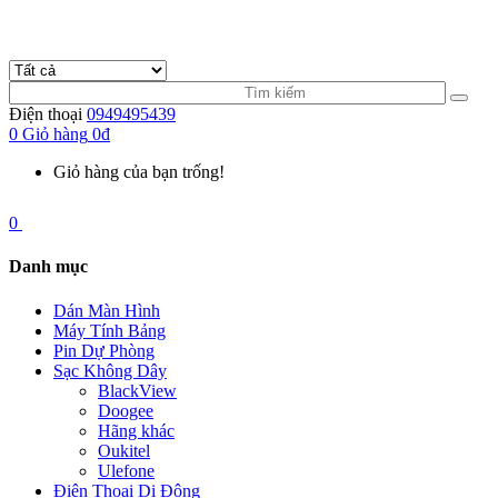
Điện thoại
0949495439
0
Giỏ hàng
0đ
Giỏ hàng của bạn trống!
0
Danh mục
Dán Màn Hình
Máy Tính Bảng
Pin Dự Phòng
Sạc Không Dây
BlackView
Doogee
Hãng khác
Oukitel
Ulefone
Điện Thoại Di Động