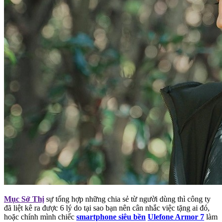
Mục Sở Thị
sự tổng hợp những chia sẻ từ người dùng thì công ty
đã liệt kê ra được 6 lý do tại sao bạn nên cân nhắc việc tặng ai đó,
hoặc chính mình chiếc
smartphone siêu bền
Ulefone Armor 7
làm