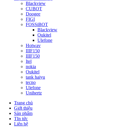
Blackview
CUBOT
Doogee
FIGI
FOSSiBOT
Blackview
Oukitel
Ulefone
Hotwav
IIIF150
IIIF150
Itel
nokia
Oukitel
tank haiyu
tecno
Ulefone
Unihertz
Trang chủ
Giới thiệu
Sản phẩm
TIn tức
Liên hệ