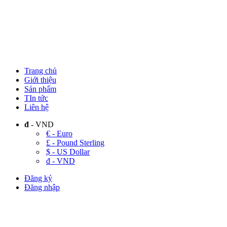
Trang chủ
Giới thiệu
Sản phẩm
TIn tức
Liên hệ
đ
- VND
€ - Euro
£ - Pound Sterling
$ - US Dollar
đ - VND
Đăng ký
Đăng nhập