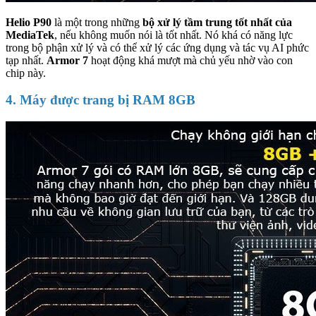
Helio P90
là một trong những
bộ xử lý tầm trung tốt nhất của
MediaTek
, nếu không muốn nói là tốt nhất. Nó khá có năng lực
trong bộ phận xử lý và có thể xử lý các ứng dụng và tác vụ AI phức
tạp nhất.
Armor 7
hoạt động khá mượt mà chủ yếu nhờ vào con
chip này.
4. Máy được trang bị RAM 8GB