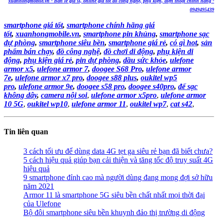
xuanhongmobile.vn - Bán lẻ giá sỉ, online giá tốt đồ
cô
ng nghệ, phụ kiện, điện thoại chính hãng -
0949495439
smartphone giá tốt
,
smartphone chính hãng giá
tốt
,
xuanhongmobile.vn
,
smartphone pin khủng
,
smartphone sạc
dự phòng
,
smartphone siêu bền
,
smartphone giá rẻ
,
có gì hot
,
sản
phẩm bán chạy
,
đồ
cô
ng nghệ
,
đồ chơi di động
,
phụ kiện di
động
,
phụ kiện giá rẻ
,
pin dự phòng
,
dầu sức khỏe
,
ulefone
armor x5
,
ulefone armor 7
,
doogee S68 Pro
,
ulefone armor
7e
,
ulefone armor x7 pro
,
doogee s88 plus
,
oukitel wp5
pro
,
ulefone armor 9e
,
doogee s58 pro
,
doogee s40pro
,
đế sạc
không dây
,
camera nội soi
,
ulefone armor x5pro
,
ulefone armor
10 5G
,
oukitel wp10
,
ulefone armor 11
,
oukitel wp7
,
cat s42
,
Tin liên quan
3 cách tối ưu để dùng data 4G tẹt ga siêu rẻ bạn đã biết chưa?
5 cách hiệu quả giúp bạn cải thiện và tăng tốc độ truy suất 4G
hiệu quả
9 smartphone đỉnh cao mà người dùng đang mong đợi sở hữu
năm 2021
Armor 11 là smartphone 5G siêu bền chất nhất mọi thời đại
của Ulefone
Bộ đôi smartphone siêu bền khuynh đảo thị trường di động