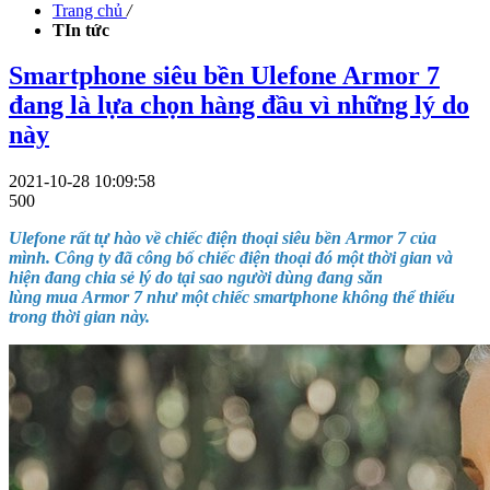
Trang chủ
/
TIn tức
Smartphone siêu bền Ulefone Armor 7
đang là lựa chọn hàng đầu vì những lý do
này
2021-10-28 10:09:58
500
Ulefone rất tự hào về chiếc điện thoại siêu bền Armor 7 của
mình. Công ty đã công bố chiếc điện thoại đó một thời gian và
hiện đang chia sẻ lý do tại sao người dùng đang săn
lùng mua Armor 7 như một chiếc smartphone không thể thiếu
trong thời gian này.