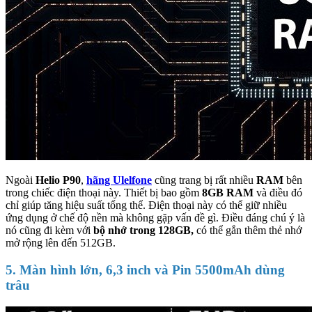
Ngoài
Helio P90
,
hãng Ulelfone
cũng trang bị rất nhiều
RAM
bên
trong chiếc điện thoại này. Thiết bị bao gồm
8GB RAM
và điều đó
chỉ giúp tăng hiệu suất tổng thể. Điện thoại này có thể giữ nhiều
ứng dụng ở chế độ nền mà không gặp vấn đề gì. Điều đáng chú ý là
nó cũng đi kèm với
bộ nhớ trong 128GB,
có thể gắn thêm thẻ nhớ
mở rộng lên đến 512GB.
5. Màn hình lớn, 6,3 inch và Pin 5500mAh dùng
trâu