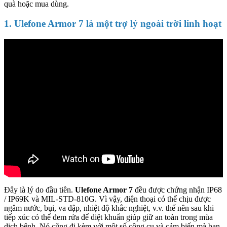
quà hoặc mua dùng.
1. Ulefone Armor 7 là một trợ lý ngoài trời linh hoạt
Đây là lý do đầu tiên.
Ulefone Armor 7
đều được chứng nhận IP68
/ IP69K và MIL-STD-810G. Vì vậy, điện thoại có thể chịu được
ngâm nước, bụi, va đập, nhiệt độ khắc nghiệt, v.v. thế nên sau khi
tiếp xúc có thể đem rửa để diệt khuẩn giúp giữ an toàn trong mùa
dịch bệnh. Nó cũng đi kèm với một số công cụ và cảm biến mà bạn