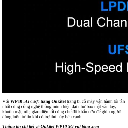
Với
WP10 5G
được
hãng Oukitel
trang bị cỗ máy vận hành tối tân
nhất cùng công nghệ thông minh hiện đại như bảo mật vân tay,
khuôn mặt, nfc, giao diện tối cùng chế độ khẩn cứu để giúp người
dùng luôn tự tin khi có trợ thủ này bên cạnh.
Thông tin chi tiết về Oukitel WP10 5G vui lòng xem