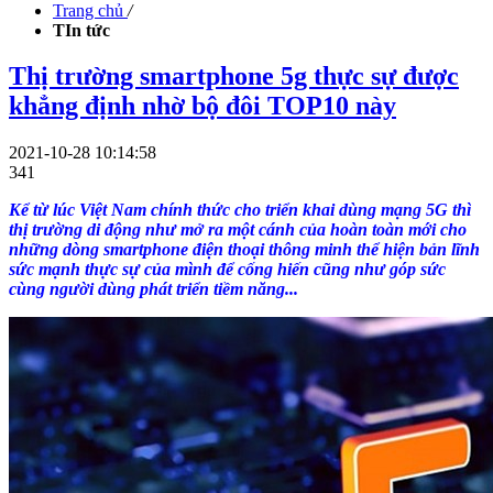
Trang chủ
/
TIn tức
Thị trường smartphone 5g thực sự được
khẳng định nhờ bộ đôi TOP10 này
2021-10-28 10:14:58
341
Kể từ lúc Việt Nam chính thức cho triển khai dùng mạng 5G thì
thị trường di động như mở ra một cánh của hoàn toàn mới cho
những dòng smartphone điện thoại thông minh thể hiện bản lĩnh
sức mạnh thực sự của mình để cống hiến cũng như góp sức
cùng người dùng phát triển tiềm năng...