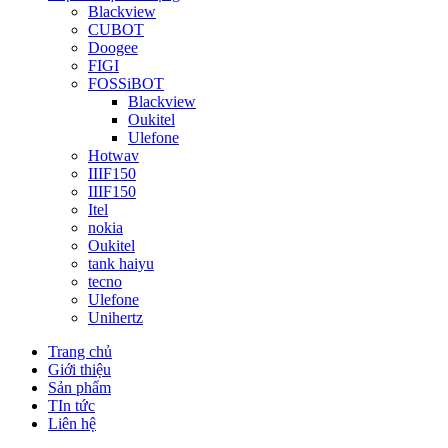
Blackview
CUBOT
Doogee
FIGI
FOSSiBOT
Blackview
Oukitel
Ulefone
Hotwav
IIIF150
IIIF150
Itel
nokia
Oukitel
tank haiyu
tecno
Ulefone
Unihertz
Trang chủ
Giới thiệu
Sản phẩm
TIn tức
Liên hệ