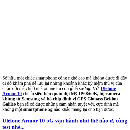
Sở hữu một chiếc smartphone công nghệ cao mà không được đi đây
đi đó khám phá để lưu lại những khoảnh khắc kỹ niệm thú vị của
cuộc đời mà chỉ ở nhà online thì còn gì là sướng. Với
Ulefone
Armor 10
chuẩn
siêu bền quân đội Mỹ IP68/69K, bộ camera
khủng từ Samsung và bộ chip định vị GPS Glonass Beidou
Galileo
bạn sẽ có được những cảm nhận tuyệt vời, cực đỉnh mà
không một
smartphone 5g
nào khác mang lại cho bạn được.
Ulefone Armor 10 5G vận hành như thế nào ư, cùng
test nhé...