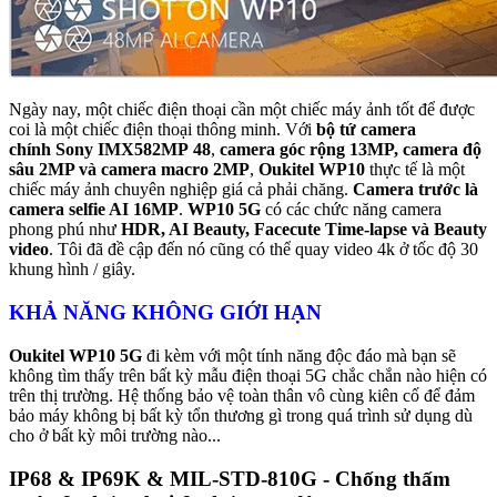
Ngày nay, một chiếc điện thoại cần một chiếc máy ảnh tốt để được
coi là một chiếc điện thoại thông minh. Với
bộ tứ camera
chính
Sony IMX582MP 48
,
camera góc rộng 13MP, camera độ
sâu 2MP và camera macro 2MP
,
Oukitel WP10
thực tế là một
chiếc máy ảnh chuyên nghiệp giá cả phải chăng.
Camera trước là
camera selfie AI 16MP
.
WP10 5G
có các chức năng camera
phong phú như
HDR, AI Beauty, Facecute Time-lapse và Beauty
video
. Tôi đã đề cập đến nó cũng có thể quay video 4k ở tốc độ 30
khung hình / giây.
KHẢ NĂNG KHÔNG GIỚI HẠN
Oukitel WP10 5G
đi kèm với một tính năng độc đáo mà bạn sẽ
không tìm thấy trên bất kỳ mẫu điện thoại 5G chắc chắn nào hiện có
trên thị trường. Hệ thống bảo vệ toàn thân vô cùng kiên cố để đảm
bảo máy không bị bất kỳ tổn thương gì trong quá trình sử dụng dù
cho ở bất kỳ môi trường nào...
IP68 & IP69K & MIL-STD-810G - Chống thấm