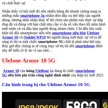
và chất thực sự.
Nhận thấy cơ hội mới đó nên nhiều hãng đã nhanh chóng tung ra
những mẫu
smartphone 5g
nhằm đón đầu xu thế tiếp cận người
dùng, nhưng nhìn nhận thực tế thì chưa sản phẩm nào thực sự đáp
ứng đủ và đúng với bản chất nhu cầu vì đa số vẫn theo lối mòn bình
mới rượu cũ và dần làm người dùng nhàm chán. Chỉ đến khi xuất
hiện bộ đôi smartphone siêu bền
smartphone siêu bền
Ulefone
Armor 10
và
Oukitel WP10
thì người dùng mới thực sự vỡ ra để
sáng tỏ thì ra một chiếc
smartphone 5G
chất là phải như thế này.
Bây giờ đây chúng ta sẽ cùng mục sở thị bộ đôi
smartphone
đỉnh
này để hiểu rõ lý do vì sao nhé...
Ulefone Armor 10 5G
Armor 10
của
hãng
Ulelfone
lại đang là chiếc
smartphone
5G
siêu bền pin trâu công nghệ đỉnh nhất
của thập kỷ mới 2021
Cấu hình trang bị cho Ulefone Armor 10 5G