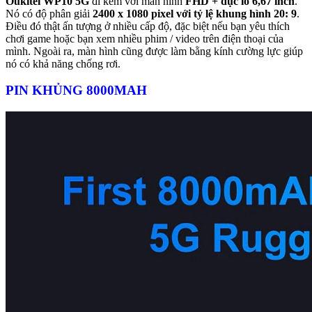
Oukitel WP10 5G
đi kèm với màn hình
FHD + đục lỗ 6,67 inch
.
Nó có độ phân giải
2400 x 1080 pixel với tỷ lệ khung hình 20: 9
.
Điều đó thật ấn tượng ở nhiều cấp độ, đặc biệt nếu bạn yêu thích
chơi game hoặc bạn xem nhiều phim / video trên điện thoại của
mình. Ngoài ra, màn hình cũng được làm bằng kính cường lực giúp
nó có khả năng chống rơi.
PIN KHỦNG 8000MAH