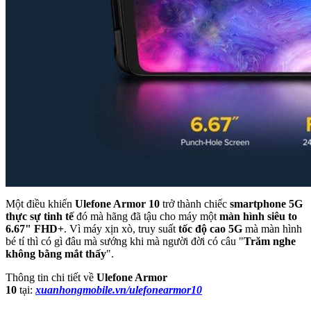
Một điều khiến
Ulefone Armor 10
trở thành chiếc
smartphone 5G
thực sự tinh tế
đó mà hãng đã tậu cho máy một
màn hình siêu to
6.67" FHD+
. Vì máy xịn xò, truy suất
tốc độ cao 5G
mà màn hình
bé tí thì có gì đâu mà sướng khi mà người đời có câu "
Trăm nghe
không bằng mắt thấy
".
Thông tin chi tiết về
Ulefone Armor
10
tại:
xuanhongmobile.vn/ulefonearmor10