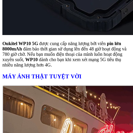
Oukitel WP10 5G
được cung cấp năng lượng bởi viên
pin lớn
8000mAh
đảm bảo thời gian sử dụng lên đến 48 giờ hoạt động và
780 giờ chờ. Nếu bạn muốn điện thoại của mình luôn hoạt động
xuyên suốt,
WP10
dành cho bạn khi xem xét mạng 5G tiêu thụ
nhiều năng lượng hơn 4G.
MÁY ẢNH THẬT TUYỆT VỜI