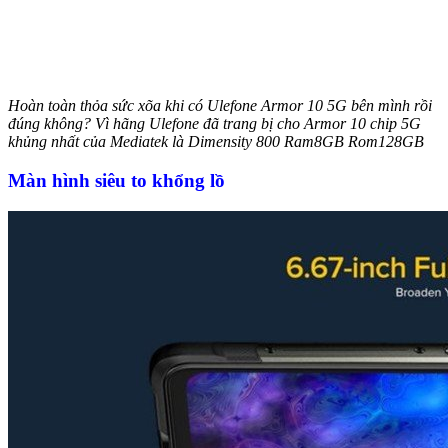
Hoàn toàn thỏa sức xõa khi có Ulefone Armor 10 5G bên mình rồi
đúng không? Vì hãng Ulefone đã trang bị cho Armor 10 chip 5G
khủng nhất của Mediatek là Dimensity 800 Ram8GB Rom128GB
Màn hình siêu to khổng lồ