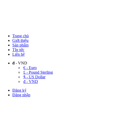
Trang chủ
Giới thiệu
Sản phẩm
TIn tức
Liên hệ
đ
- VND
€ - Euro
£ - Pound Sterling
$ - US Dollar
đ - VND
Đăng ký
Đăng nhập