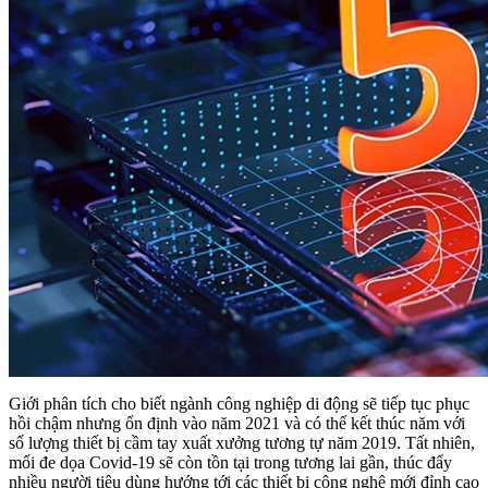
Giới phân tích cho biết ngành công nghiệp di động sẽ tiếp tục phục
hồi chậm nhưng ổn định vào năm 2021 và có thể kết thúc năm với
số lượng thiết bị cầm tay xuất xưởng tương tự năm 2019. Tất nhiên,
mối đe dọa Covid-19 sẽ còn tồn tại trong tương lai gần, thúc đẩy
nhiều người tiêu dùng hướng tới các thiết bị công nghệ mới đỉnh cao