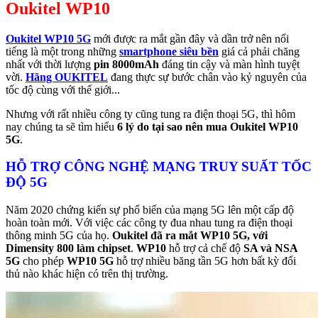
Oukitel WP10
Oukitel WP10 5G
mới được ra mắt gần đây và dần trở nên nổi
tiếng là một trong những
smartphone siêu bền
giá cả phải chăng
nhất với thời lượng
pin 8000mAh
đáng tin cậy và màn hình tuyệt
vời.
Hãng OUKITEL
đang thực sự bước chân vào kỷ nguyên của
tốc độ cùng với thế giới...
Nhưng với rất nhiều công ty cũng tung ra điện thoại 5G, thì hôm
nay chúng ta sẽ tìm hiểu
6 lý do tại sao nên mua Oukitel WP10
5G
.
HỖ TRỢ CÔNG NGHỆ MẠNG TRUY SUẤT TỐC
ĐỘ 5G
Năm 2020 chứng kiến sự phổ biến của mạng 5G lên một cấp độ
hoàn toàn mới. Với việc các công ty đua nhau tung ra điện thoại
thông minh 5G của họ.
Oukitel đã ra mắt WP10 5G, với
Dimensity 800 làm chipset
.
WP10
hỗ trợ cả chế độ
SA và NSA
5G
cho phép
WP10 5G
hỗ trợ nhiều băng tần 5G hơn bất kỳ đối
thủ nào khác hiện có trên thị trường.