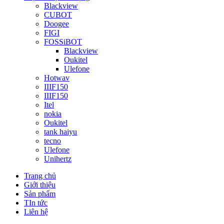
Blackview
CUBOT
Doogee
FIGI
FOSSiBOT
Blackview
Oukitel
Ulefone
Hotwav
IIIF150
IIIF150
Itel
nokia
Oukitel
tank haiyu
tecno
Ulefone
Unihertz
Trang chủ
Giới thiệu
Sản phẩm
TIn tức
Liên hệ