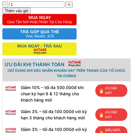
-
+
Thêm vào giỏ
MUA NGAY
Giao Tận Nơi Hoặc Nhận Tại Cửa Hàng
TRẢ GÓP QUA THẺ
Visa, Master, JCB
MUA NGAY - TRẢ SAU
ƯU ĐÃI KHI THANH TOÁN
(SỬ DỤNG KHI XÁC NHẬN KHOẢN VAY TRÊN TRANG CỦA TỔ CHỨC
TÀI CHÍNH)
Giảm 10% – tối đa 500.000đ khi
ƯU ĐÃI
HOT
chọn kỳ hạn 6 & 12 tháng cho
khách hàng mới
Giảm 3% – tối đa 100.000đ với kỳ
ƯU ĐÃI
HOT
hạn 3 tháng cho khách hàng mới
Giảm 3% – tối đa 100.000đ với kỳ
SIÊU MỚI,