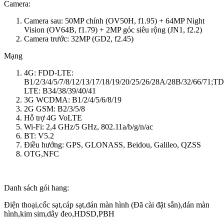
Camera:
Camera sau: 50MP chính (OV50H, f1.95) + 64MP Night
Vision (OV64B, f1.79) + 2MP góc siêu rộng (JN1, f2.2)
Camera trước: 32MP (GD2, f2.45)
Mạng
4G: FDD-LTE:
B1/2/3/4/5/7/8/12/13/17/18/19/20/25/26/28A/28B/32/66/71;T
LTE: B34/38/39/40/41
3G WCDMA: B1/2/4/5/6/8/19
2G GSM: B2/3/5/8
Hỗ trợ 4G VoLTE
Wi-Fi: 2,4 GHz/5 GHz, 802.11a/b/g/n/ac
BT: V5.2
Điều hướng: GPS, GLONASS, Beidou, Galileo, QZSS
OTG,NFC
Danh sách gói hang:
Điện thoại,cốc sạt,cáp sạt,dán màn hình (Đã cài đặt sẵn),dán màn
hình,kim sim,dây đeo,HDSD,PBH