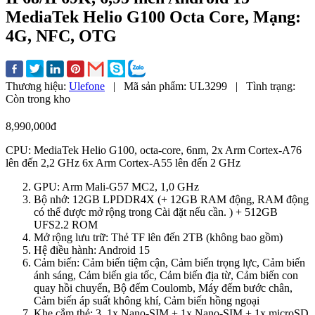
MediaTek Helio G100 Octa Core, Mạng:
4G, NFC, OTG
Thương hiệu:
Ulefone
|
Mã sản phẩm:
UL3299
|
Tình trạng:
Còn trong kho
8,990,000đ
CPU: MediaTek Helio G100, octa-core, 6nm, 2x Arm Cortex-A76
lên đến 2,2 GHz 6x Arm Cortex-A55 lên đến 2 GHz
GPU: Arm Mali-G57 MC2, 1,0 GHz
Bộ nhớ: 12GB LPDDR4X (+ 12GB RAM động, RAM động
có thể được mở rộng trong Cài đặt nếu cần. ) + 512GB
UFS2.2 ROM
Mở rộng lưu trữ: Thẻ TF lên đến 2TB (không bao gồm)
Hệ điều hành: Android 15
Cảm biến: Cảm biến tiệm cận, Cảm biến trọng lực, Cảm biến
ánh sáng, Cảm biến gia tốc, Cảm biến địa từ, Cảm biến con
quay hồi chuyển, Bộ đếm Coulomb, Máy đếm bước chân,
Cảm biến áp suất không khí, Cảm biến hồng ngoại
Khe cắm thẻ: 3, 1x Nano-SIM + 1x Nano-SIM + 1x microSD