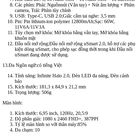
Các phím: Phải: Nguồnnút (Vân tay) + Nút âm lượng + Phím
camera, Trái: Phím tùy chỉnh
USB: Type-C, USB 2.0;Giắc cắm tai nghe: 3,5 mm
Pin: Pin lithium-ion polymer 12800mAh;Sạc: 66W,
11V6A/11V3A
Tùy chọn mở khóa: Mở khóa bằng vân tay, Mở khóa bằng
khuôn mặt
Đầu nối mở rộng;Đầu nối mở rộng uSmart 2.0, hỗ trợ các phụ
kiện dòng uSmart, cho phép sạc đồng thời trong khi Đầu nối
uSmart đang được sử dụng.
13.Đa Ngôn ngữ:có tiếng Việt
Tính năng: Infinite Halo 2.0, Đèn LED đa năng, Đèn cảnh
báo
Kích thước: 181,3 x 84,9 x 21,2 mm
Trọng lượng: 506g
Màn hình:
Kích thước: 6,95 inch, 120Hz, 20,5:9
Độ phân giải: 1080 x 2460 FHD+, 387PPI
Tỷ lệ màn hình so với thân máy:85%
Đa chạm: 10