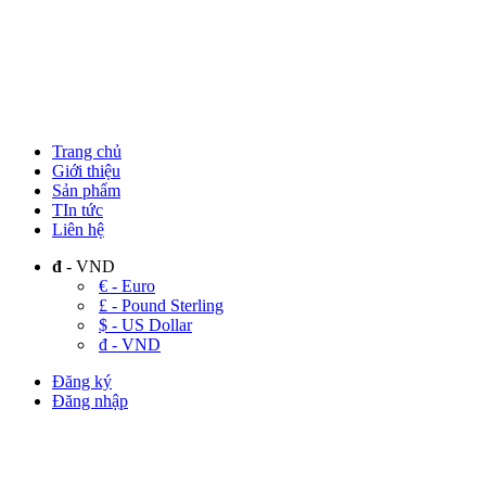
Trang chủ
Giới thiệu
Sản phẩm
TIn tức
Liên hệ
đ
- VND
€ - Euro
£ - Pound Sterling
$ - US Dollar
đ - VND
Đăng ký
Đăng nhập